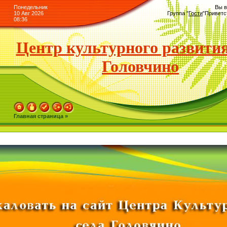
Понедельник
Вы в
10 Авг 2026
Группа
"
Гости
"
Приветс
08:36
Центр культурного развития
Головчино
Главная страница »