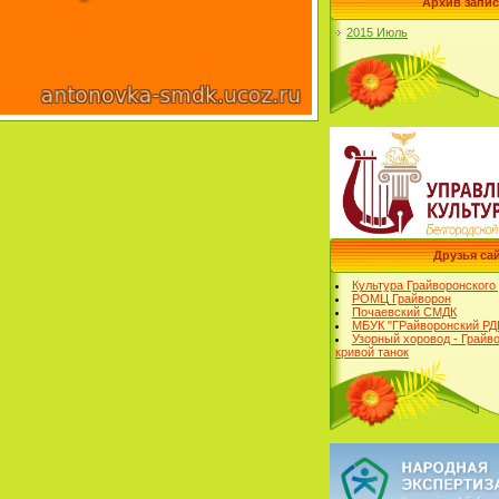
Архив запи
2015 Июль
Друзья са
Культура Грайворонского
РОМЦ Грайворон
Почаевский СМДК
МБУК "ГРайворонский РД
Узорный хоровод - Грайв
кривой танок