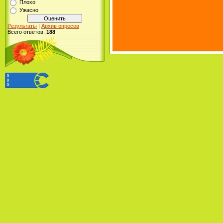
Плохо
Ужасно
Результаты
|
Архив опросов
Всего ответов:
188