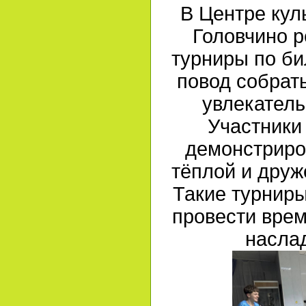
В Центре куль
Головчино р
турниры по би
повод собрат
увлекатель
Участники
демонстриро
тёплой и дру
Такие турнир
провести врем
наслад