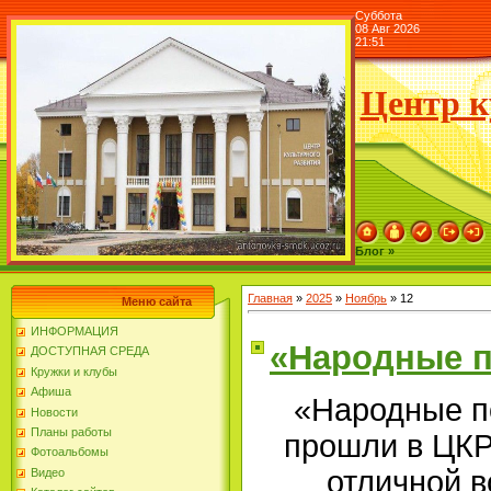
Суббота
08 Авг 2026
21:51
Центр к
Блог »
Главная
»
2025
»
Ноябрь
»
12
Меню сайта
ИНФОРМАЦИЯ
«Народные 
ДОСТУПНАЯ СРЕДА
Кружки и клубы
Афиша
«Народные п
Новости
Планы работы
прошли в ЦКР 
Фотоальбомы
отличной 
Видео