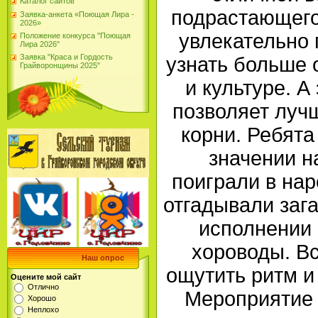
Каталог сайтов
подрастающего
Заявка-анкета «Поющая Лира -
2026»
увлекательно 
Положение конкурса "Поющая
Лира 2026"
Заявка "Краса и Гордость
узнать больше 
Грайворонщины 2025"
и культуре. А
позволяет лучш
корни. Ребята
значении н
поиграли в нар
отгадывали зага
исполнении 
хороводы. Вс
Наш опрос
ощутить ритм и
Оцените мой сайт
Отлично
Мероприятие 
Хорошо
Неплохо