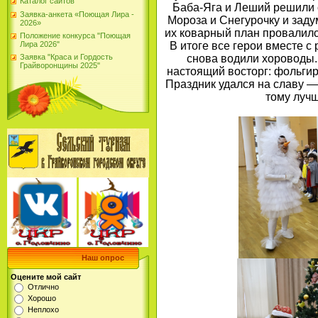
Каталог сайтов
Баба‑Яга и Леший решили 
Заявка-анкета «Поющая Лира -
Мороза и Снегурочку и зад
2026»
их коварный план провалил
Положение конкурса "Поющая
Лира 2026"
В итоге все герои вместе с
снова водили хороводы.
Заявка "Краса и Гордость
Грайворонщины 2025"
настоящий восторг: фольги
Праздник удался на славу —
тому луч
Наш опрос
Оцените мой сайт
Отлично
Хорошо
Неплохо