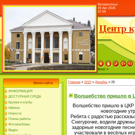
Воскресенье
09 Авг 2026
07:09
Центр к
Блог »
Главная
»
2025
»
Декабрь
»
25
Меню сайта
ИНФОРМАЦИЯ
Волшебство пришло в Ц
ДОСТУПНАЯ СРЕДА
Кружки и клубы
Волшебство пришло в ЦКР 
Афиша
новогодние ут
Новости
Ребята с радостью рассказы
Планы работы
Снегурочке, водили дружны
Фотоальбомы
задорные новогодние песни
Видео
участвовали в весёлых иг