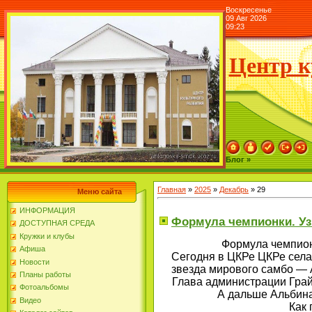
Воскресенье
09 Авг 2026
09:23
Центр к
Блог »
Главная
»
2025
»
Декабрь
»
29
Меню сайта
ИНФОРМАЦИЯ
Формула чемпионки. Узн
ДОСТУПНАЯ СРЕДА
Кружки и клубы
Формула чемпионк
Афиша
Сегодня в ЦКРе ЦКРе села
Новости
звезда мирового самбо — 
Планы работы
Глава администрации Гра
Фотоальбомы
А дальше Альбина
Видео
Как 