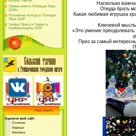
Каталог сайтов
Насколько важна
Заявка-анкета «Поющая Лира -
Откуда брать м
2026»
Какая любимая игрушка хран
Положение конкурса "Поющая
Лира 2026"
Ключевой мыслью
Заявка "Краса и Гордость
Грайворонщины 2025"
«Это умение преодолевать т
р
Приз за самый интересн
П
Наш опрос
Оцените мой сайт
Отлично
Хорошо
Неплохо