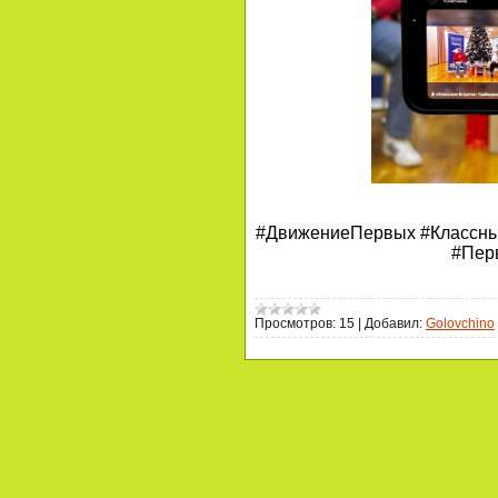
#ДвижениеПервых #Классны
#Пер
Просмотров:
15
|
Добавил:
Golovchino