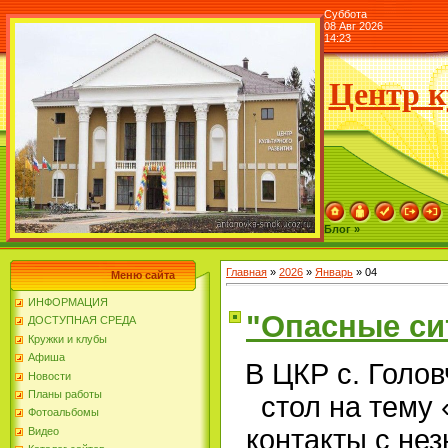
Суббота
08 Авг 2026
14:23
Центр к
Блог »
Главная
»
2026
»
Январь
»
04
Меню сайта
ИНФОРМАЦИЯ
"Опасные си
ДОСТУПНАЯ СРЕДА
Кружки и клубы
Афиша
В ЦКР с. Голо
Новости
Планы работы
стол на тему
Фотоальбомы
контакты с не
Видео