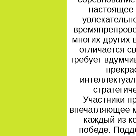
настоящее 
увлекательно
времяпрепрово
многих других 
отличается с
требует вдумчив
прекра
интеллектуал
стратегич
Участники п
впечатляющее м
каждый из к
победе. Под