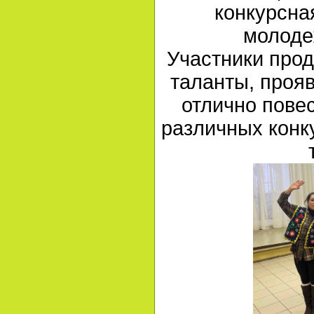
конкурсна
молоде
Участники про
таланты, проя
отлично повес
различных конк