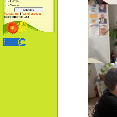
Плохо
Ужасно
Результаты
|
Архив опросов
Всего ответов:
188