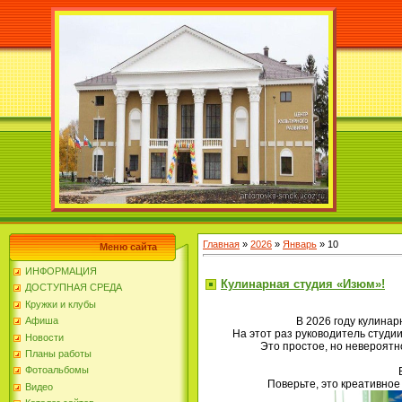
Главная
»
2026
»
Январь
»
10
Меню сайта
ИНФОРМАЦИЯ
Кулинарная студия «Изюм»!
ДОСТУПНАЯ СРЕДА
Кружки и клубы
В 2026 году кулина
Афиша
На этот раз руководитель студ
Новости
Это простое, но невероятн
Планы работы
Фотоальбомы
Поверьте, это креативное
Видео