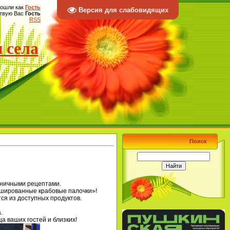
ошли как
Гость
Версия для слабовидящих
твую Вас
Гость
RSS
 села
Поиск
дничными рецептами.
ршированные крабовые палочки»!
ся из доступных продуктов.
.
а ваших гостей и близких!