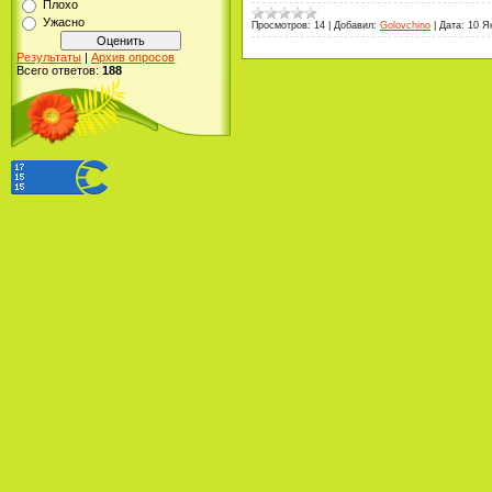
Плохо
Ужасно
Просмотров:
14
|
Добавил:
Golovchino
|
Дата:
10 Я
Результаты
|
Архив опросов
Всего ответов:
188