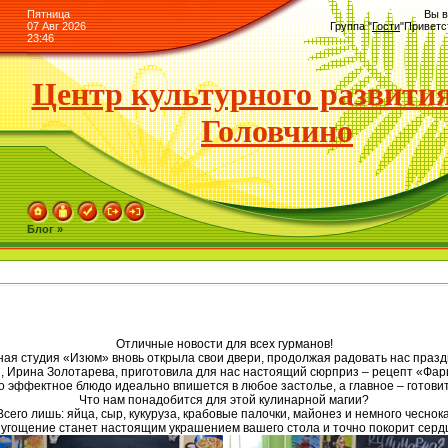
Пятница
Вы в
07 Авг 2026
Группа
"
Гости
"
Приветс
23:46
Центр культурного развития
Головчино
Блог »
Отличные новости для всех гурманов!
рная студия «Изюм» вновь открыла свои двери, продолжая радовать нас праз
ии, Ирина Золотарева, приготовила для нас настоящий сюрприз – рецепт «Фа
о эффектное блюдо идеально впишется в любое застолье, а главное – готовит
Что нам понадобится для этой кулинарной магии?
Всего лишь: яйца, сыр, кукуруза, крабовые палочки, майонез и немного чеснока
 угощение станет настоящим украшением вашего стола и точно покорит сердц