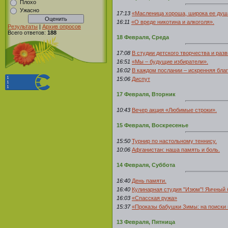
Плохо
Ужасно
17:13
«Масленица хороша, широка ее душ
16:11
«О вреде никотина и алкоголя».
Результаты
|
Архив опросов
Всего ответов:
188
18 Февраля, Среда
17:08
В студии детского творчества и раз
16:51
«Мы – будущие избиратели».
16:02
В каждом послании – искренняя бла
15:06
Диспут
17 Февраля, Вторник
10:43
Вечер акция «Любимые строки».
15 Февраля, Воскресенье
15:50
Турнир по настольному теннису.
10:06
Афганистан: наша память и боль.
14 Февраля, Суббота
16:40
День памяти.
16:40
Кулинарная студия "Изюм"! Яичный 
16:03
«Спасская ружа»
15:37
«Проказы бабушки Зимы: на поиски
13 Февраля, Пятница