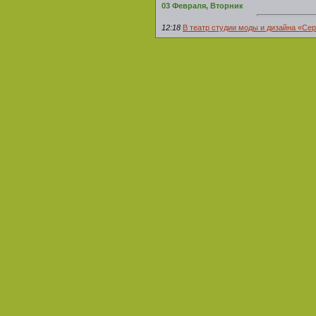
03 Февраля, Вторник
12:18
В театр студии моды и дизайна «Сер