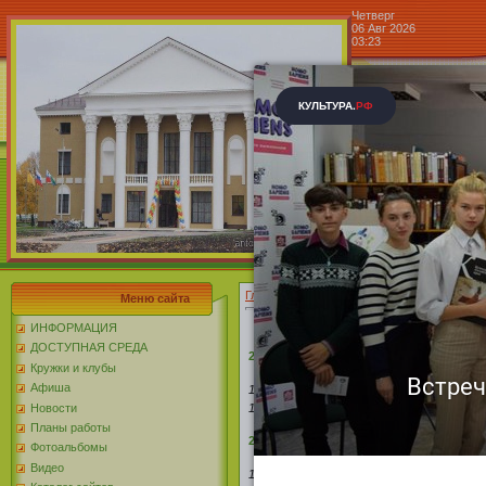
Четверг
06 Авг 2026
03:23
Центр к
Блог »
Главная
»
2026
»
Февраль
Меню сайта
ИНФОРМАЦИЯ
ДОСТУПНАЯ СРЕДА
28 Февраля, Суббота
Кружки и клубы
Афиша
16:31
Волшебство ароматов и вкусов в с
Новости
15:33
Мастер-класс «Белоснежные крылат
Планы работы
27 Февраля, Пятница
Фотоальбомы
Видео
16:37
«Как родителю подготовиться к подр