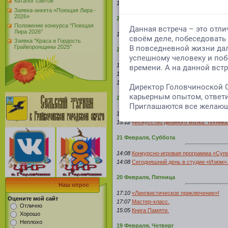
Каталог сайтов
14:35
Турнире по настольному теннису.
Заявка-анкета «Поющая Лира -
2026»
26 Февраля, Четверг
Положение конкурса "Поющая
Лира 2026"
14:42
«Разрешается – Запрещается»
Заявка "Краса и Гордость
Грайворонщины 2025"
23 Февраля, Понедельник
15:05
«Масленичные забавы и обычаи»!
13:44
Сегодня, в День защитника Отечеств
13:03
«Армейские будни»
22 Февраля, Воскресенье
15:40
«Ух, масленица хороша!»
15:12
«Искусство двойного мазка: техника
21 Февраля, Суббота
14:08
Конкурсно-игровая программа «Суп
14:08
Сегодняшний день в студии «Изюм»
20 Февраля, Пятница
Наш опрос
17:10
«Лингвистическое приключение»!
Оцените мой сайт
17:07
Мастер-класс.
Отлично
15:05
Книга Памяти.
Хорошо
Неплохо
19 Февраля, Четверг