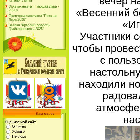
вечер н
Каталог сайтов
Заявка-анкета «Поющая Лира -
«Весенний б
2026»
Положение конкурса "Поющая
Лира 2026"
«Иг
Заявка "Краса и Гордость
Грайворонщины 2025"
Участники с
чтобы провес
с польз
настольну
находили но
радовал
атмосфе
Наш опрос
нас
Оцените мой сайт
Отлично
Хорошо
Неплохо