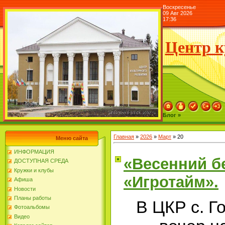
Воскресенье
09 Авг 2026
17:36
Центр к
Блог »
Главная
»
2026
»
Март
»
20
Меню сайта
ИНФОРМАЦИЯ
«Весенний б
ДОСТУПНАЯ СРЕДА
Кружки и клубы
«Игротайм».
Афиша
Новости
Планы работы
В ЦКР с. Г
Фотоальбомы
Видео