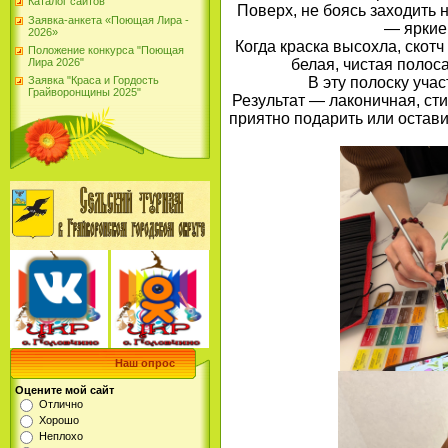
Каталог сайтов
Поверх, не боясь заходить 
Заявка-анкета «Поющая Лира -
— яркие
2026»
Когда краска высохла, скотч
Положение конкурса "Поющая
Лира 2026"
белая, чистая полос
В эту полоску уча
Заявка "Краса и Гордость
Грайворонщины 2025"
Результат — лаконичная, сти
приятно подарить или остав
Наш опрос
Оцените мой сайт
Отлично
Хорошо
Неплохо