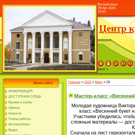
Воскресенье
09 Авг 2026
13:43
Центр к
Блог »
Главная
»
2026
»
Март
»
29
Меню сайта
ИНФОРМАЦИЯ
Мастер-класс «Весенний
ДОСТУПНАЯ СРЕДА
Кружки и клубы
Молодая художница Виктори
Афиша
класс «Весенний букет н
Новости
Участники убедились: чтоб
Планы работы
сложные материалы — доста
Фотоальбомы
К
Видео
Сначала на лист горизонтал