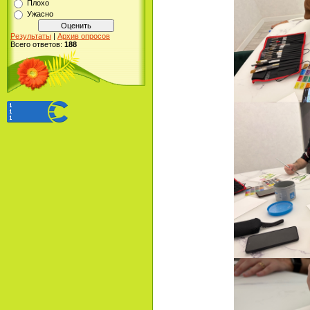
Плохо
Ужасно
Результаты
|
Архив опросов
Всего ответов:
188