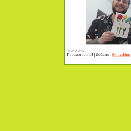
Просмотров:
14
|
Добавил:
Golovchino