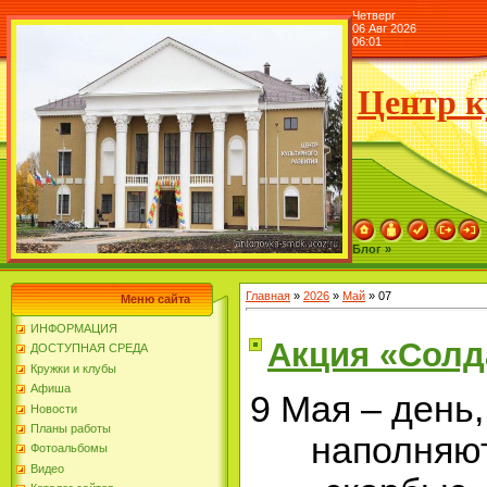
Четверг
06 Авг 2026
06:01
Центр к
Блог »
Главная
»
2026
»
Май
»
07
Меню сайта
ИНФОРМАЦИЯ
Акция «Солд
ДОСТУПНАЯ СРЕДА
Кружки и клубы
Афиша
9 Мая – день,
Новости
Планы работы
наполняют
Фотоальбомы
Видео