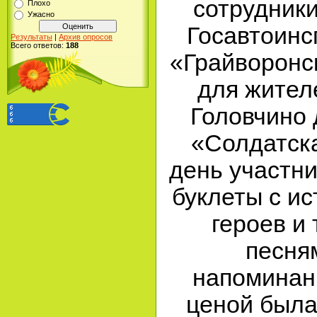
сотрудник
Плохо
Ужасно
Госавтоин
Результаты
|
Архив опросов
Всего ответов:
188
«Грайворонс
для жителе
Головчино
«Солдатска
день участн
буклеты с и
героев и
песня
напоминани
ценой была