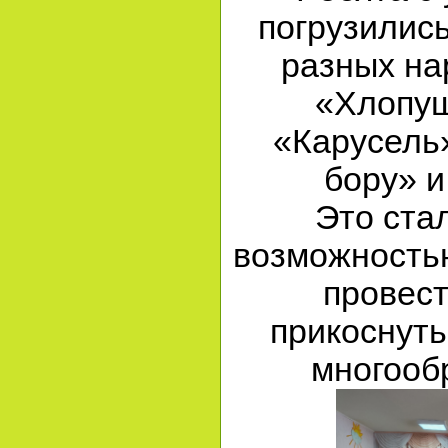
погрузились
разных на
«Хлопуш
«Карусель»
бору» и
Это ста
возможностью
провест
прикоснуть
многооб