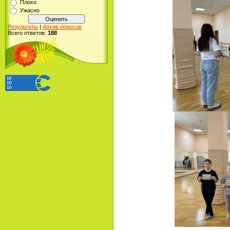
Плохо
Ужасно
Результаты
|
Архив опросов
Всего ответов:
188