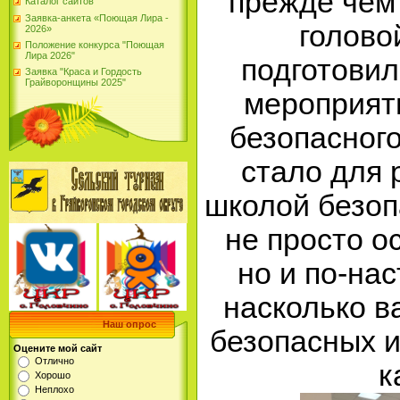
прежде чем 
Каталог сайтов
Заявка-анкета «Поющая Лира -
голово
2026»
Положение конкурса "Поющая
Лира 2026"
подготови
Заявка "Краса и Гордость
Грайворонщины 2025"
мероприят
безопасного
стало для 
школой безоп
не просто о
но и по-на
насколько в
Наш опрос
безопасных и
Оцените мой сайт
Отлично
к
Хорошо
Неплохо