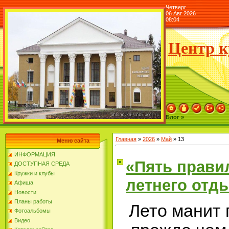
Четверг
06 Авг 2026
08:04
Центр к
Блог »
Главная
»
2026
»
Май
»
13
Меню сайта
ИНФОРМАЦИЯ
«Пять прави
ДОСТУПНАЯ СРЕДА
Кружки и клубы
летнего отд
Афиша
Новости
Планы работы
Лето манит 
Фотоальбомы
Видео