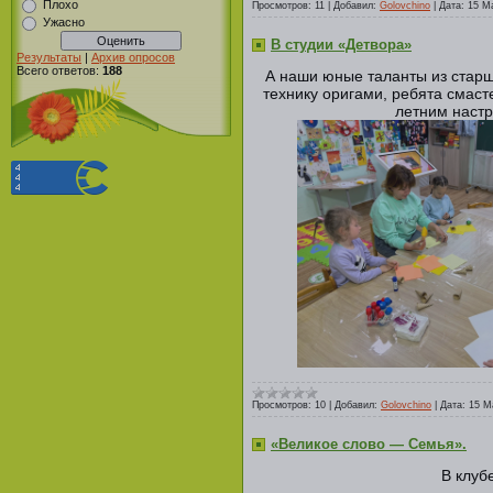
Плохо
Просмотров:
11
|
Добавил:
Golovchino
|
Дата:
15 М
Ужасно
В студии «Детвора»
Результаты
|
Архив опросов
Всего ответов:
188
А наши юные таланты из старш
технику оригами, ребята смаст
летним настр
Просмотров:
10
|
Добавил:
Golovchino
|
Дата:
15 М
«Великое слово — Семья».
В клуб