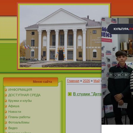
Главная
»
2026
»
Май
»
15
Меню сайта
ИНФОРМАЦИЯ
В студии "Детвора" освоили т
ДОСТУПНАЯ СРЕДА
Кружки и клубы
Афиша
В такие чу
В преддвер
Новости
Планы работы
Фотоальбомы
Видео