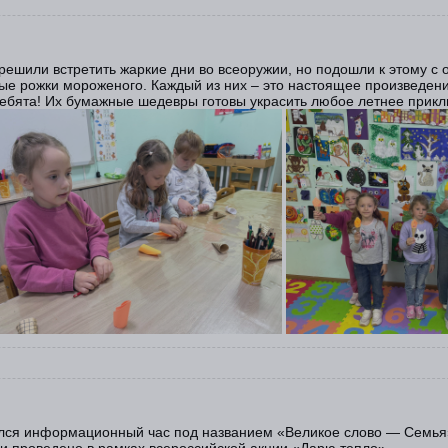
 решили встретить жаркие дни во всеоружии, но подошли к этому с
ые рожки мороженого. Каждый из них – это настоящее произведени
ребята! Их бумажные шедевры готовы украсить любое летнее прик
оялся информационный час под названием «Великое слово — Семья
и проведено в рамках всероссийской акции «Дарю тепло».