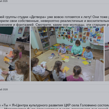
ай 2026
ей группы студии «Детвора» уже вовсю готовятся к лету! Они тоже
ерили свои собственные, невероятно реалистичные и восхитительн
оением и фантазией. Смотрите, какие они молодцы, эти старшие 
ай 2026
е «Ты + Я»Центра культурного развития ЦКР села Головчино сост
Мероприятие было организовано в честь всемирного дня семей 