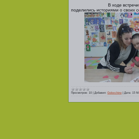
В ходе встреч
поделились историями о своих с
Просмотров:
10
|
Добавил:
Golovchino
|
Дата:
15 М