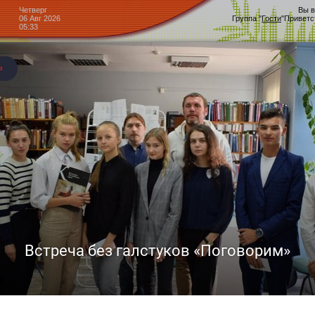
Четверг
Вы в
06 Авг 2026
Группа
"
Гости
"
Приветс
05:33
Центр культурного развития
Головчино
Блог »
ехнику оригами
Наконец-то улицы наполнились теплом, и ласковые 
десные дни нет ничего приятнее, чем освежиться прохладным рожк
ии лета младшая группа студии детского творчества и развития «Де
Ребята с энтузиазмом освоили технику оригами, чтобы со
Эти бумажные шедевры станут ярким символом