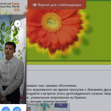
ошли как
Гость
Версия для слабовидящих
твую Вас
Гость
RSS
 села
лучи солнца согревают нас своими объятиями.
ом восхитительного мороженого во время прогулки с близкими дру
твора» решила подойти к встрече этого долгожданного сезона твор
здать собственное, уникальное мороженое из бумаги.
 их готовности к летним приключениям!