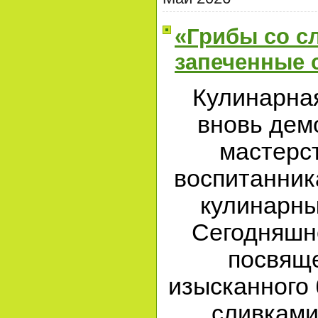
«Грибы со с
запеченные 
Кулинарна
вновь дем
мастерст
воспитанник
кулинарны
Сегодняшн
посвящ
изысканного 
сливками