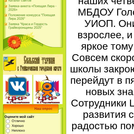
наших четв
Каталог сайтов
Заявка-анкета «Поющая Лира -
МБДОУ Гол
2026»
Положение конкурса "Поющая
Лира 2026"
УИОП. Они
Заявка "Краса и Гордость
Грайворонщины 2025"
взрослее, и
яркое тому
Совсем скор
школы закрою
перейдут в п
новых зна
Сотрудники Ц
Наш опрос
развития с
Оцените мой сайт
Отлично
радостью пом
Хорошо
Неплохо