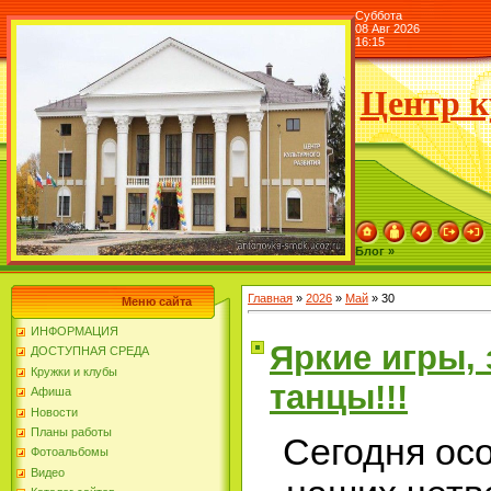
Суббота
08 Авг 2026
16:15
Центр к
Блог »
Главная
»
2026
»
Май
»
30
Меню сайта
ИНФОРМАЦИЯ
Яркие игры,
ДОСТУПНАЯ СРЕДА
Кружки и клубы
танцы!!!
Афиша
Новости
Планы работы
Сегодня ос
Фотоальбомы
Видео