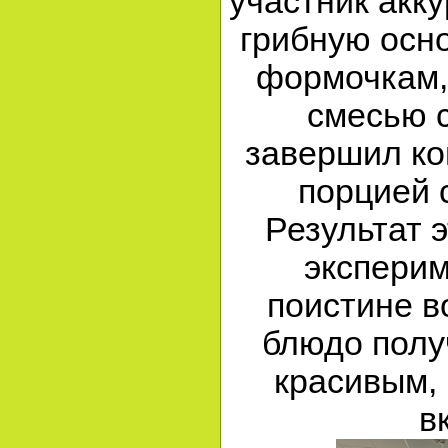
участник акк
грибную осн
формочкам,
смесью с
завершил к
порцией 
Результат 
эксперим
поистине в
блюдо полу
красивым, 
в