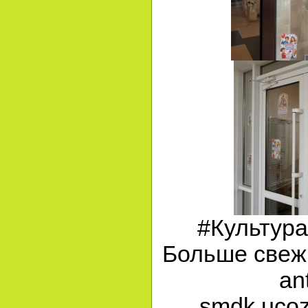
#Культур
Больше свежи
an
smdk.ucoz.