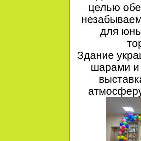
целью обе
незабываем
для юны
то
Здание укр
шарами и
выставк
атмосферу