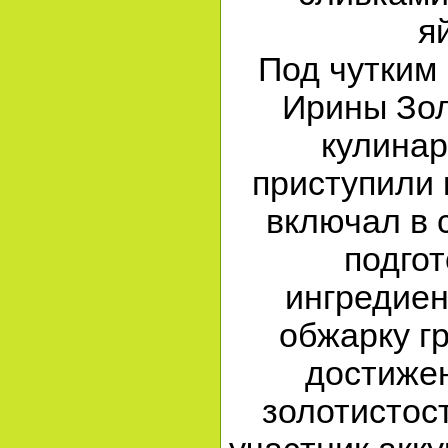
я
Под чутким
Ирины Зо
кулинар
приступили 
включал в 
подгот
ингредиен
обжарку гр
достиже
золотистос