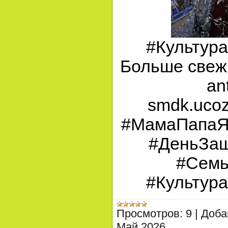
#Культур
Больше свежи
an
smdk.ucoz.
#МамаПапаЯ
#ДеньЗа
#Семь
#Культур
Просмотров:
9
|
Доба
Май 2026