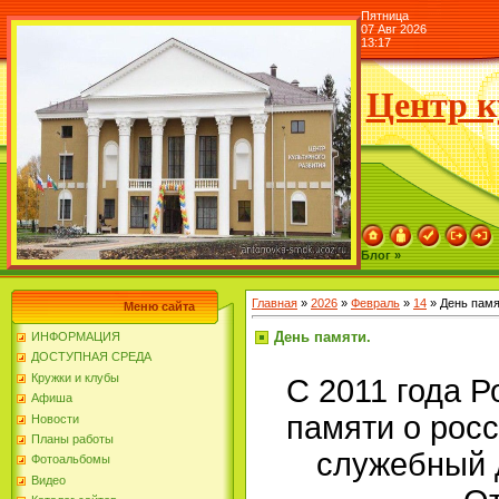
Пятница
07 Авг 2026
13:17
Центр к
Блог »
Главная
»
2026
»
Февраль
»
14
» День памя
Меню сайта
День памяти.
ИНФОРМАЦИЯ
ДОСТУПНАЯ СРЕДА
Кружки и клубы
С 2011 года Р
Афиша
памяти о рос
Новости
Планы работы
служебный 
Фотоальбомы
Видео