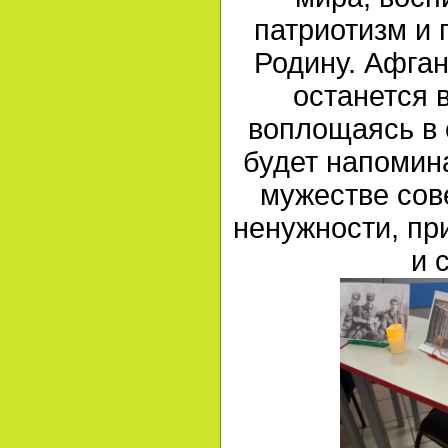
патриотизм и 
Родину. Афган
останется 
воплощаясь в 
будет напомина
мужестве сове
ненужности, пр
и 