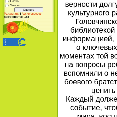
Плохо
верности долг
Ужасно
культурного р
Результаты
|
Архив опросов
Всего ответов:
188
Головчинск
библиотекой
информацией, 
о ключевых
моментах той во
на вопросы ре
вспомнили о н
боевого братст
ценить
Каждый должен
событие, что
мира, восп