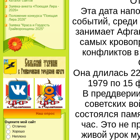
От
Каталог сайтов
Заявка-анкета «Поющая Лира -
Эта дата нап
2026»
Положение конкурса "Поющая
событий, среди
Лира 2026"
Заявка "Краса и Гордость
занимает Афган
Грайворонщины 2025"
самых кровоп
конфликтов в
Она длилась 22
1979 по 15 
В преддвери
советских во
состоялся пам
Наш опрос
час. Это не п
Оцените мой сайт
Отлично
Хорошо
живой урок му
Неплохо