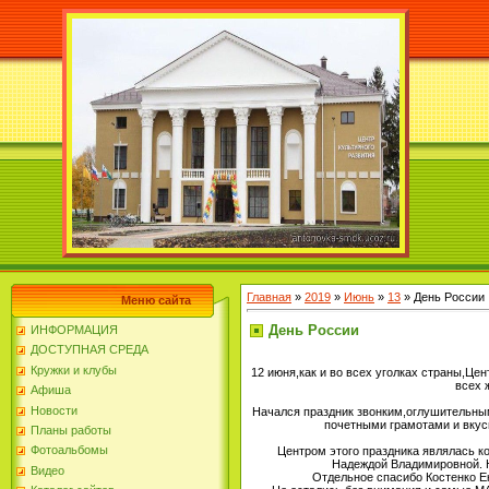
Главная
»
2019
»
Июнь
»
13
» День России
Меню сайта
День России
ИНФОРМАЦИЯ
ДОСТУПНАЯ СРЕДА
Кружки и клубы
12 июня,как и во всех уголках страны,Це
всех 
Афиша
Новости
Начался праздник звонким,оглушительны
почетными грамотами и вкус
Планы работы
Фотоальбомы
Центром этого праздника являлась к
Надеждой Владимировной. Н
Видео
Отдельное спасибо Костенко 