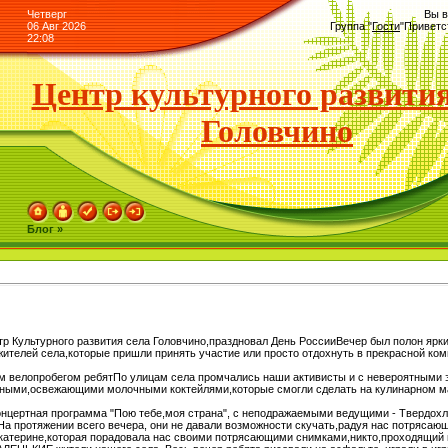
Четверг
Вы в
06 Авг 2026
Группа
"
Гости
"
Приветс
22:08
Центр культурного развития
Головчино
Блог »
нтр Культурного развития села Головчино,праздновал День РоссииВечер был полон ярк
жителей села,которые пришли принять участие или просто отдохнуть в прекрасной ком
м велопробегом ребятПо улицам села промчались наши активисты и с невероятными 
ными,освежающими молочными коктейлями,которые смогли сделать на кулинарном ма
онцертная программа "Пою тебе,моя страна", с неподражаемыми ведущими - Твердох
а протяжении всего вечера, они не давали возможности скучать,радуя нас потрясаю
Екатерине,которая порадовала нас своими потрясающими снимками,никто,проходящий