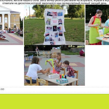
ЕНЬКИЕ жители нашего села. Весь вечер ребята рисовали на асфальте, играли в игры
отжигали на дискотеки,которой закончился наш великолепный,полный эмоций день
0.0
/
0