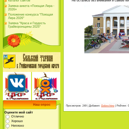
Не остались без внимания и самые МАЛ
Каталог сайтов
Заявка-анкета «Поющая Лира -
2026»
Положение конкурса "Поющая
Лира 2026"
Заявка "Краса и Гордость
Грайворонщины 2025"
Наш опрос
Просмотров
:
249
|
Добавил
:
Golovchino
|
Рейтинг
:
Оцените мой сайт
Отлично
Хорошо
Неплохо