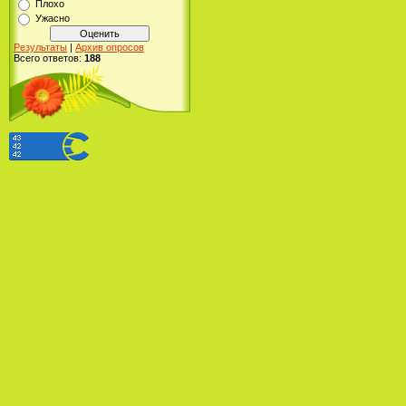
Плохо
Ужасно
Результаты
|
Архив опросов
Всего ответов:
188