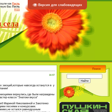
ошли как
Гость
Версия для слабовидящих
твую Вас
Гость
RSS
 села
Поиск
16:07
их эмоций,которые навсегда останутся в у
пании!
эмоциями вернулись,где были награждены
стер-классе "Знатоки вкуса"
леб Мариной Николаевной и Закотенко
щими песнями и конкурсами.
 мимо,не остался равнодушным