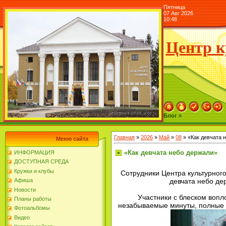
Пятница
07 Авг 2026
10:48
Центр к
Блог »
Главная
»
2026
»
Май
»
08
» «Как девчата 
Меню сайта
«Как девчата небо держали»
ИНФОРМАЦИЯ
ДОСТУПНАЯ СРЕДА
Кружки и клубы
Сотрудники Центра культурного
девчата небо дер
Афиша
Новости
Участники с блеском вопл
Планы работы
незабываемые минуты, полные 
Фотоальбомы
Видео