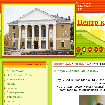
Воскресенье
09 Авг 2026
04:44
Центр к
Блог »
Главная
»
2026
»
Февраль
»
11
» Клуб «Вол
Меню сайта
Клуб «Волшебная клетка».
ИНФОРМАЦИЯ
ДОСТУПНАЯ СРЕДА
Кружки и клубы
Клуб «Волшебная клетка» в Центре 
любителе
Афиша
На этот раз прошел увлекательный 
Новости
постигали тонкости шашек и шахма
Планы работы
Фотоальбомы
Видео