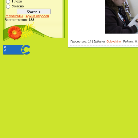
Плохо
Ужасно
Результаты
|
Архив опросов
Всего ответов:
188
Просмотров
:
14
|
Добавил
:
Golovchino
|
Рейтинг
:
0.