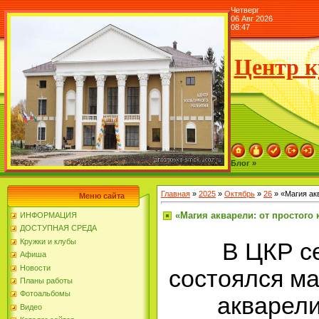
Четверг
06 Авг 2026
08:47
Центр к
Блог »
Главная
»
2025
»
Октябрь
»
26
» «Магия акв
Меню сайта
«Магия акварели: от простого 
ИНФОРМАЦИЯ
ДОСТУПНАЯ СРЕДА
Кружки и клубы
В ЦКР с
Афиша
Новости
состоялся ма
Планы работы
Фотоальбомы
акварели
Видео