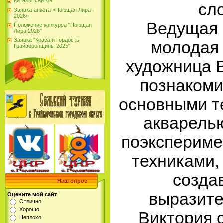
Каталог сайтов
сл
Заявка-анкета «Поющая Лира -
2026»
Ведущая 
Положение конкурса "Поющая
Лира 2026"
Заявка "Краса и Гордость
молодая 
Грайворонщины 2025"
художница В
познакоми
основными т
акварель
поэкспериме
техниками,
создав
Наш опрос
выразите
Оцените мой сайт
Отлично
Хорошо
Виктория 
Неплохо