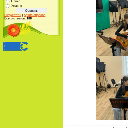
Плохо
Ужасно
Результаты
|
Архив опросов
Всего ответов:
188