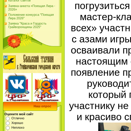
Каталог сайтов
погрузиться
Заявка-анкета «Поющая Лира -
2026»
мастер-кла
Положение конкурса "Поющая
Лира 2026"
Заявка "Краса и Гордость
всех» участн
Грайворонщины 2025"
с азами игры
осваивали п
настоящим 
появление п
руководит
который 
участнику не
Наш опрос
и красиво с
Оцените мой сайт
Отлично
Хорошо
Неплохо