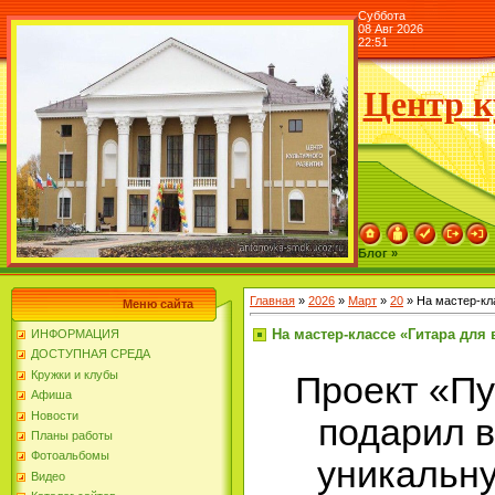
Суббота
08 Авг 2026
22:51
Центр к
Блог »
Главная
»
2026
»
Март
»
20
» На мастер-кл
Меню сайта
На мастер-классе «Гитара для 
ИНФОРМАЦИЯ
ДОСТУПНАЯ СРЕДА
Кружки и клубы
Проект «Пу
Афиша
Новости
подарил 
Планы работы
Фотоальбомы
уникальн
Видео