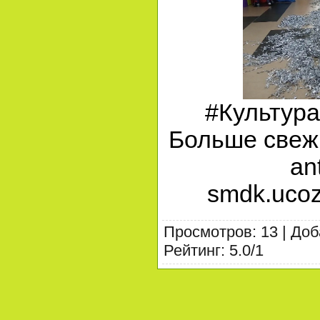
#Культур
Больше свежи
an
smdk.ucoz.
Просмотров
:
13
|
Доб
Рейтинг
:
5.0
/
1