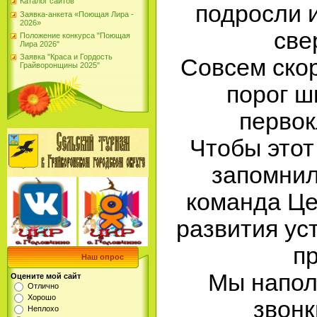
Каталог сайтов
подросли и
Заявка-анкета «Поющая Лира -
2026»
све
Положение конкурса "Поющая
Лира 2026"
Заявка "Краса и Гордость
Совсем скор
Грайворонщины 2025"
порог ш
первок
Чтобы этот
запомнил
команда Це
развития ус
пр
Наш опрос
Мы напол
Оцените мой сайт
Отлично
Хорошо
звонк
Неплохо