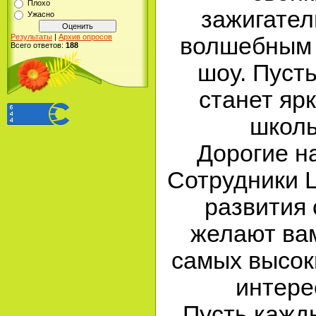
Плохо
зажигател
Ужасно
Результаты
|
Архив опросов
волшебным
Всего ответов:
188
шоу. Пусть
станет яр
школь
Дорогие н
Сотрудники Ц
развития 
желают вам
самых высок
интере
Пусть кажд