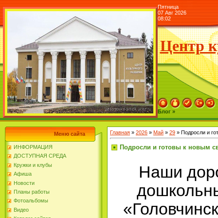
Пятница
07 Авг 2026
08:02
Центр к
Блог »
Главная
»
2026
»
Май
»
29
» Подросли и го
Меню сайта
Подросли и готовы к новым с
ИНФОРМАЦИЯ
ДОСТУПНАЯ СРЕДА
Кружки и клубы
Наши дор
Афиша
Новости
дошкольн
Планы работы
Фотоальбомы
«Головчинс
Видео