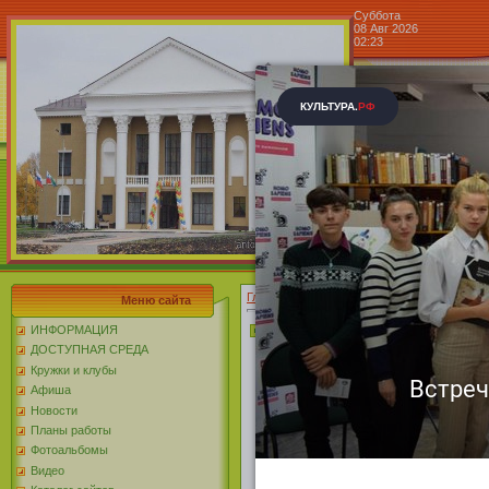
Суббота
08 Авг 2026
02:23
Центр к
Блог »
Главная
»
2025
»
Ноябрь
»
12
» Театр-студ
Меню сайта
Театр-студия моды и дизайна 
ИНФОРМАЦИЯ
ДОСТУПНАЯ СРЕДА
Кружки и клубы
Театр-студия моды и дизайна «Сере
работу. Каждая участница студи
Афиша
расскажем и пок
Новости
Планы работы
Фотоальбомы
Видео