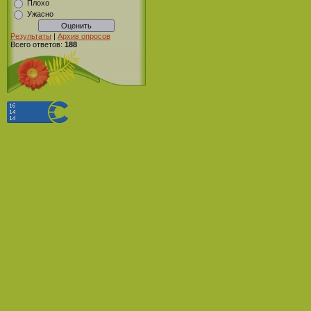
Плохо
Ужасно
Результаты
|
Архив опросов
Всего ответов:
188