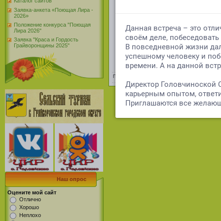
Каталог сайтов
Заявка-анкета «Поющая Лира -
2026»
Положение конкурса "Поющая
Лира 2026"
Заявка "Краса и Гордость
Грайворонщины 2025"
Просмотров
:
19
|
Добавил
:
Golovchino
|
Рейтинг
:
0.
Наш опрос
Оцените мой сайт
Отлично
Хорошо
Неплохо