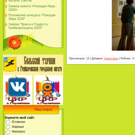
Каталог сайтов
Заявка-анкета «Поющая Лира -
2026»
Положение конкурса "Поющая
Лира 2026"
Заявка "Краса и Гордость
Грайворонщины 2025"
Просмотров
:
13
|
Добавил
:
Golovchino
|
Рейтинг
:
0.
Наш опрос
Оцените мой сайт
Отлично
Хорошо
Неплохо