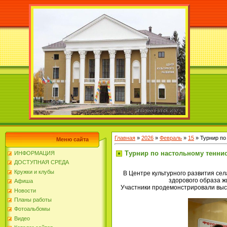
Главная
»
2026
»
Февраль
»
15
» Турнир по
Меню сайта
Турнир по настольному теннис
ИНФОРМАЦИЯ
ДОСТУПНАЯ СРЕДА
Кружки и клубы
В Центре культурного развития се
здорового образа ж
Афиша
Участники продемонстрировали высо
Новости
Планы работы
Фотоальбомы
Видео