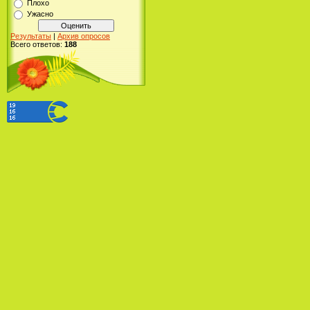
Плохо
Ужасно
Результаты
|
Архив опросов
Всего ответов:
188