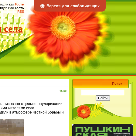
ошли как
Гость
Версия для слабовидящих
твую Вас
Гость
RSS
 села
Поиск
15:50
рганизовано с целью популяризации
ными жителями села.
одили в атмосфере честной борьбы и