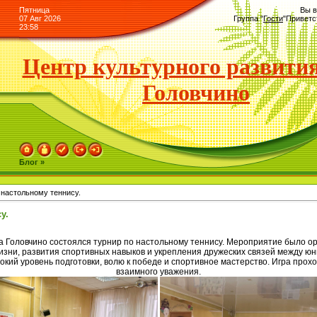
Пятница
Вы в
07 Авг 2026
Группа
"
Гости
"
Приветс
23:58
Центр культурного развития
Головчино
Блог »
 настольному теннису.
у.
ла Головчино состоялся турнир по настольному теннису. Мероприятие было о
изни, развития спортивных навыков и укрепления дружеских связей между ю
кий уровень подготовки, волю к победе и спортивное мастерство. Игра прох
взаимного уважения.