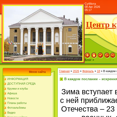
Суббота
08 Авг 2026
05:17
Центр к
Блог »
Главная
»
2026
»
Февраль
»
18
» В каждом 
Меню сайта
В каждом послании – искрення
ИНФОРМАЦИЯ
ДОСТУПНАЯ СРЕДА
Кружки и клубы
Зима вступает в
Афиша
с ней приближа
Новости
Планы работы
Отечества – 23
Фотоальбомы
Видео