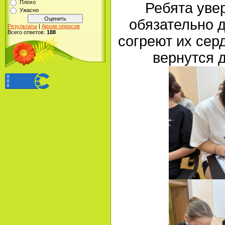
Плохо
Ребята увер
Ужасно
обязательно д
Результаты
|
Архив опросов
Всего ответов:
188
согреют их сер
вернутся 