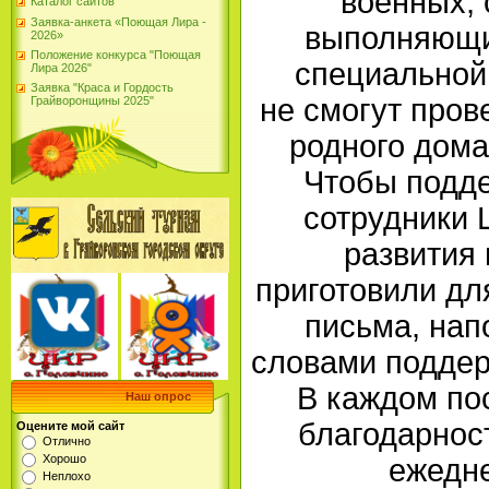
военных,
Каталог сайтов
Заявка-анкета «Поющая Лира -
выполняющих
2026»
Положение конкурса "Поющая
специальной
Лира 2026"
Заявка "Краса и Гордость
не смогут прове
Грайворонщины 2025"
родного дома
Чтобы подде
сотрудники 
развития 
приготовили дл
письма, на
словами поддерж
В каждом по
Наш опрос
благодарност
Оцените мой сайт
Отлично
Хорошо
ежедне
Неплохо