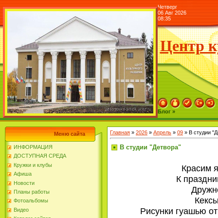
Четверг
06 Авг 2026
08:35
Центр к
Блог »
Главная
»
2026
»
Апрель
»
09
» В студии "Д
Меню сайта
В студии "Детвора"
ИНФОРМАЦИЯ
ДОСТУПНАЯ СРЕДА
Кружки и клубы
Красим я
Афиша
К праздни
Новости
Дружн
Планы работы
Кексы
Фотоальбомы
Рисунки гуашью от
Видео