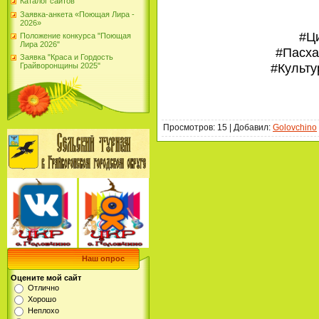
Каталог сайтов
Заявка-анкета «Поющая Лира -
2026»
#Ц
Положение конкурса "Поющая
Лира 2026"
#Пасха
Заявка "Краса и Гордость
#Культ
Грайворонщины 2025"
Просмотров
:
15
|
Добавил
:
Golovchino
Наш опрос
Оцените мой сайт
Отлично
Хорошо
Неплохо