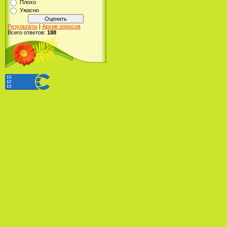
Плохо
Ужасно
Результаты
|
Архив опросов
Всего ответов:
188