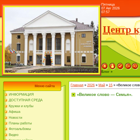
Пятница
07 Авг 2026
07:57
Центр к
Блог »
Главная
»
2026
»
Май
»
15
» «Великое сло
Меню сайта
«Великое слово — Семья».
ИНФОРМАЦИЯ
ДОСТУПНАЯ СРЕДА
Кружки и клубы
Афиша
Новости
Планы работы
Фотоальбомы
Видео