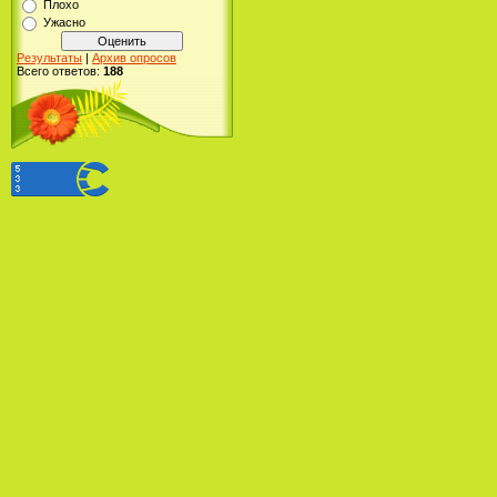
Плохо
Ужасно
Результаты
|
Архив опросов
Всего ответов:
188