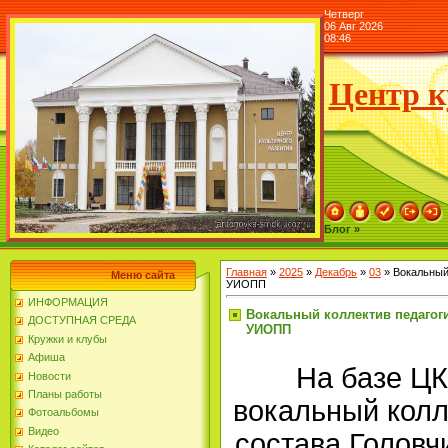
Четверг
06 Авг 2026
08:46
Центр к
Блог »
Главная
»
2025
»
Декабрь
»
03
» Вокальный
Меню сайта
УИОПП
ИНФОРМАЦИЯ
Вокальный коллектив педагог
ДОСТУПНАЯ СРЕДА
УИОПП
Кружки и клубы
Афиша
На базе ЦК
Новости
Планы работы
вокальный колл
Фотоальбомы
Видео
состава Голов