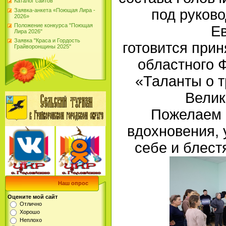
Каталог сайтов
под руков
Заявка-анкета «Поющая Лира -
2026»
Положение конкурса "Поющая
Е
Лира 2026"
Заявка "Краса и Гордость
готовится прин
Грайворонщины 2025"
областного 
«Таланты о т
Велик
Пожелаем 
вдохновения, 
себе и блест
Наш опрос
Оцените мой сайт
Отлично
Хорошо
Неплохо