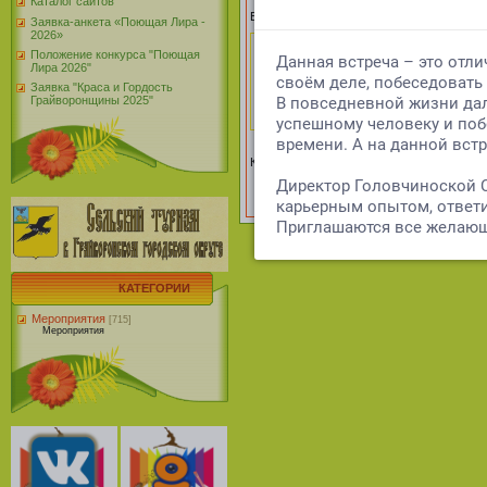
Каталог сайтов
Email *:
Заявка-анкета «Поющая Лира -
2026»
Положение конкурса "Поющая
Лира 2026"
Заявка "Краса и Гордость
Грайворонщины 2025"
Код *:
КАТЕГОРИИ
Мероприятия
[715]
Мероприятия