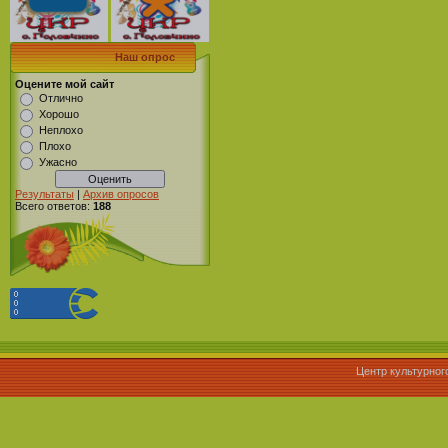
Наш опрос
Оцените мой сайт
Отлично
Хорошо
Неплохо
Плохо
Ужасно
Результаты
|
Архив опросов
Всего ответов:
188
Центр культурног