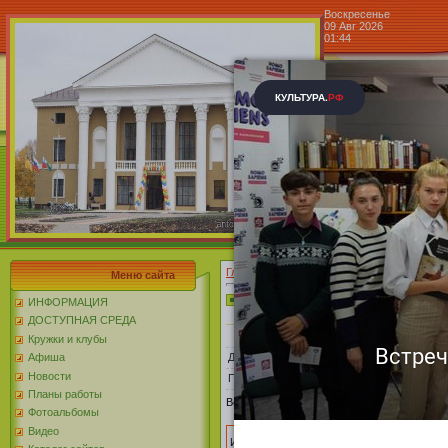
Воскресенье
09 Авг 2026
01:44
Центр к
Доска объявлений »
Главная
»
Доска объявлений
»
Мероприяти
Меню сайта
Афиша
ИНФОРМАЦИЯ
ДОСТУПНАЯ СРЕДА
Кружки и клубы
Добавил
:
Golovchino
|
Афиша
Новости
Просмотров
:
87
|
Рейтинг
:
0.0
/
0
Планы работы
Всего комментариев
:
0
Фотоальбомы
Видео
Имя *: