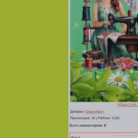
https://v
Добавил
:
Golovchino
|
Просмотров
:
34
|
Рейтинг
:
0.0
/
0
Всего комментариев
:
0
Имя *: