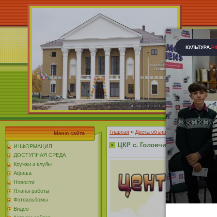
Главная
»
Доска объявлений
»
Мероприяти
Меню сайта
ЦКР с. Головчино объявляет н
ИНФОРМАЦИЯ
ДОСТУПНАЯ СРЕДА
Кружки и клубы
Афиша
Новости
Планы работы
Фотоальбомы
Видео