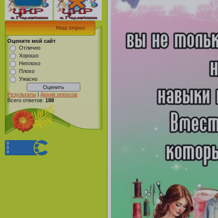
Наш опрос
Оцените мой сайт
Отлично
Хорошо
Неплохо
Плохо
Ужасно
Результаты
|
Архив опросов
Всего ответов:
188