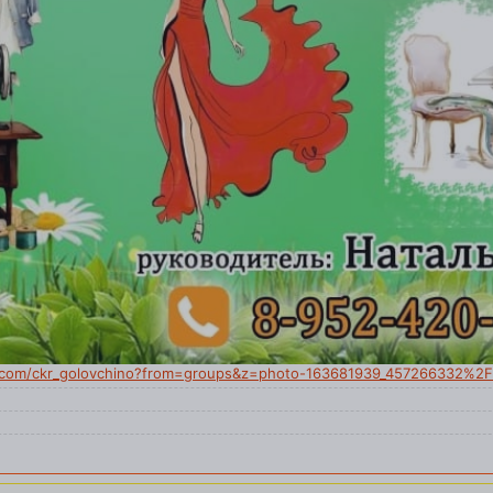
k.com/ckr_golovchino?from=groups&z=photo-163681939_457266332%2