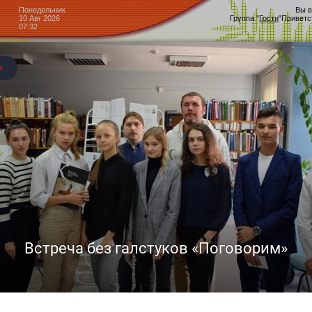
Понедельник
Вы в
10 Авг 2026
Группа
"
Гости
"
Приветс
07:32
Центр культурного развития
Головчино
Доска объявлений »
я
»
Мероприятия
абор в творческое объединение «КреМ» и театр-студию моды и диза