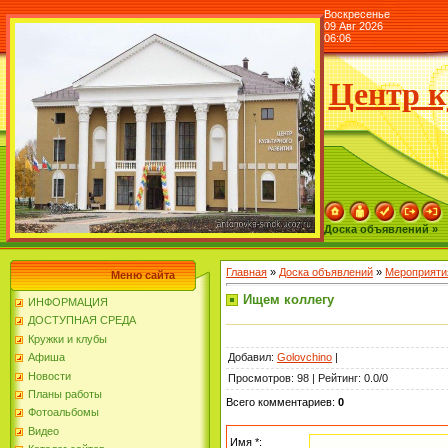
Воскресенье
09 Авг 2026
06:06
Центр к
Доска объявлений »
Главная
»
Доска объявлений
»
Мероприяти
Меню сайта
Ищем коллегу
ИНФОРМАЦИЯ
ДОСТУПНАЯ СРЕДА
Кружки и клубы
Добавил
:
Golovchino
|
Афиша
Новости
Просмотров
:
98
|
Рейтинг
:
0.0
/
0
Планы работы
Всего комментариев
:
0
Фотоальбомы
Видео
Имя *: