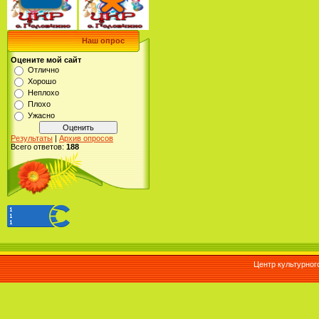
Наш опрос
Оцените мой сайт
Отлично
Хорошо
Неплохо
Плохо
Ужасно
Результаты
|
Архив опросов
Всего ответов:
188
Центр культурног