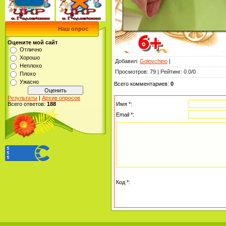
Наш опрос
Оцените мой сайт
Отлично
Хорошо
Добавил
:
Golovchino
|
Неплохо
Просмотров
:
79
|
Рейтинг
:
0.0
/
0
Плохо
Ужасно
Всего комментариев
:
0
Результаты
|
Архив опросов
Имя *:
Всего ответов:
188
Email *:
Код *: