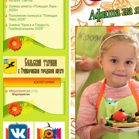
Каталог сайтов
Заявка-анкета «Поющая Лира -
2026»
Положение конкурса "Поющая
Лира 2026"
Заявка "Краса и Гордость
Грайворонщины 2025"
КАТЕГОРИИ
Мероприятия
[715]
Мероприятия