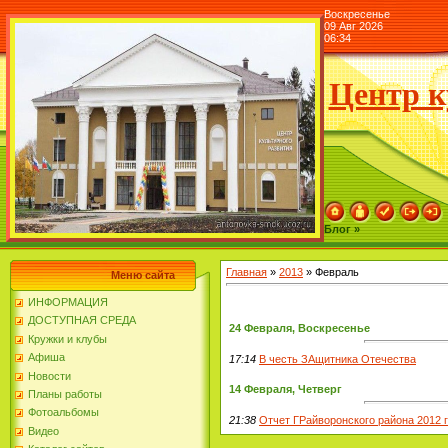
Воскресенье
09 Авг 2026
06:34
Центр к
Блог »
Главная
»
2013
»
Февраль
Меню сайта
ИНФОРМАЦИЯ
ДОСТУПНАЯ СРЕДА
24 Февраля, Воскресенье
Кружки и клубы
Афиша
17:14
В честь ЗАщитника Отечества
Новости
14 Февраля, Четверг
Планы работы
Фотоальбомы
21:38
Отчет ГРайворонского района 2012 г
Видео