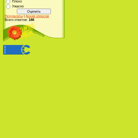
Плохо
Ужасно
Результаты
|
Архив опросов
Всего ответов:
188