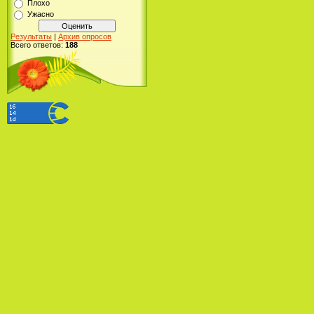
Плохо
Ужасно
Результаты
|
Архив опросов
Всего ответов:
188