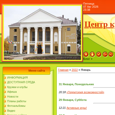
Пятница
07 Авг 2026
23:38
Центр к
Блог »
Главная
»
2022
»
Январь
Меню сайта
ИНФОРМАЦИЯ
ДОСТУПНАЯ СРЕДА
31 Января, Понедельник
Кружки и клубы
Афиша
20:18
«Территория возможностей»
Новости
29 Января, Суббота
Планы работы
Фотоальбомы
12:21
Активные игры!
Видео