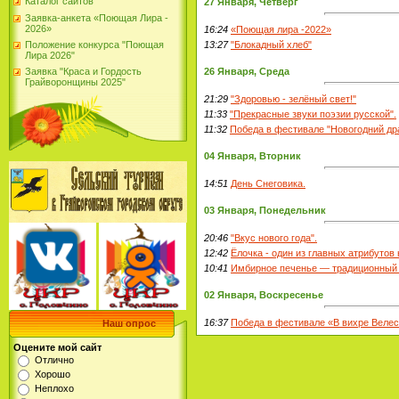
Каталог сайтов
27 Января, Четверг
Заявка-анкета «Поющая Лира -
2026»
16:24
«Поющая лира -2022»
Положение конкурса "Поющая
13:27
"Блокадный хлеб"
Лира 2026"
Заявка "Краса и Гордость
26 Января, Среда
Грайворонщины 2025"
21:29
"Здоровью - зелёный свет!"
11:33
"Прекрасные звуки поэзии русской".
11:32
Победа в фестивале "Новогодний др
04 Января, Вторник
14:51
День Снеговика.
03 Января, Понедельник
20:46
"Вкус нового года".
12:42
Ёлочка - один из главных атрибутов
10:41
Имбирное печенье — традиционный 
02 Января, Воскресенье
16:37
Победа в фестивале «В вихре Велес
Наш опрос
Оцените мой сайт
Отлично
Хорошо
Неплохо