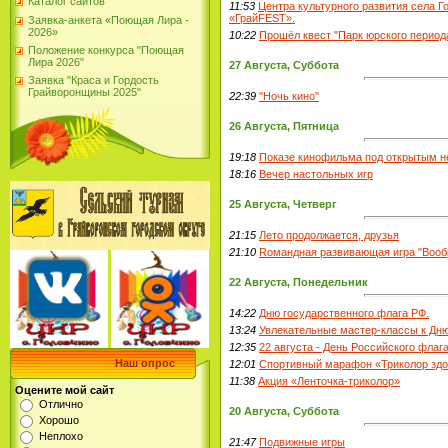
Каталог сайтов
11:53
Центра культурного развития села 
«ГрайFESТ».
Заявка-анкета «Поющая Лира -
2026»
10:22
Прошёл квест "Парк юрского периода
Положение конкурса "Поющая
Лира 2026"
27 Августа, Суббота
Заявка "Краса и Гордость
Грайворонщины 2025"
22:39
"Ночь кино"
26 Августа, Пятница
19:18
Показе кинофильма под открытым н
18:16
Вечер настольных игр
25 Августа, Четверг
21:15
Лето продолжается, друзья
21:10
Rомандная развивающая игра "Вооб
22 Августа, Понедельник
14:22
Дню государственного флага РФ.
13:24
Увлекательные мастер-классы к Дню
12:35
22 августа - День Российского флага
Наш опрос
12:01
Спортивный марафон «Триколор зд
11:38
Акция «Ленточка-триколор»
Оцените мой сайт
Отлично
20 Августа, Суббота
Хорошо
Неплохо
21:47
Подвижные игры