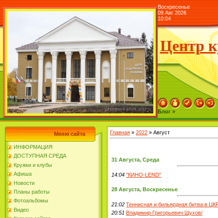
Воскресенье
09 Авг 2026
10:04
Центр к
Блог »
Главная
»
2022
»
Август
Меню сайта
ИНФОРМАЦИЯ
ДОСТУПНАЯ СРЕДА
31 Августа, Среда
Кружки и клубы
Афиша
14:04
"КИНО-LEND"
Новости
28 Августа, Воскресенье
Планы работы
Фотоальбомы
21:02
Теннисная и бильярдная битва в ЦК
Видео
20:51
Владимир Григорьевич Шухов/