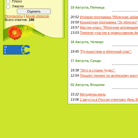
Плохо
Ужасно
19 Августа, Пятница
Результаты
|
Архив опросов
20:52
Игровая программа "Яблочная забав
Всего ответов:
188
19:59
Концертная программа "Эх,яблочко"
19:57
Мастер-класс "Яблочная аппликация
13:03
Приняли участие в православном фе
18 Августа, Четверг
19:45
"Путешествие в яблочный спас".
17 Августа, Среда
19:38
"Лето в стране Чудес".
12:54
Прошёл тренинг по актёрскому маст
02 Августа, Вторник
15:22
Методичка июль
13:06
2 августа в России отмечают День В