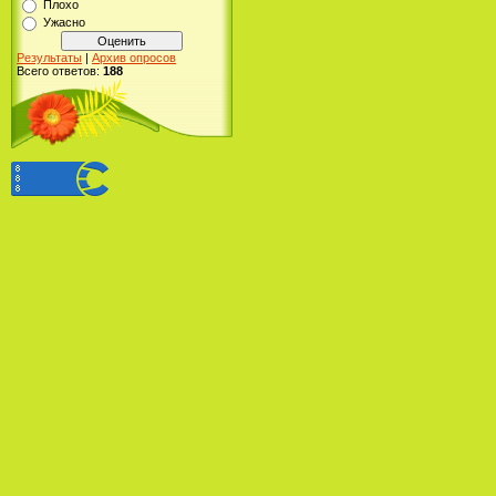
Плохо
Ужасно
Результаты
|
Архив опросов
Всего ответов:
188