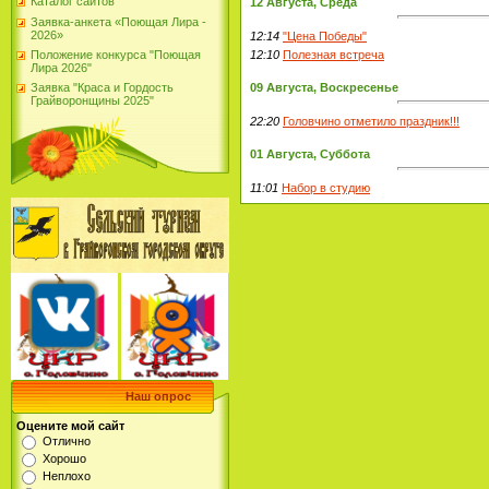
Каталог сайтов
12 Августа, Среда
Заявка-анкета «Поющая Лира -
2026»
12:14
"Цена Победы"
Положение конкурса "Поющая
12:10
Полезная встреча
Лира 2026"
Заявка "Краса и Гордость
09 Августа, Воскресенье
Грайворонщины 2025"
22:20
Головчино отметило праздник!!!
01 Августа, Суббота
11:01
Набор в студию
Наш опрос
Оцените мой сайт
Отлично
Хорошо
Неплохо