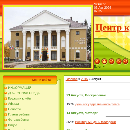
Четверг
06 Авг 2026
07:35
Центр к
Блог »
Главная
»
2015
»
Август
Меню сайта
ИНФОРМАЦИЯ
ДОСТУПНАЯ СРЕДА
23 Августа, Воскресенье
Кружки и клубы
Афиша
19:09
День государственного флага
Новости
13 Августа, Четверг
Планы работы
Фотоальбомы
20:08
Всемирный день молодежи
Видео