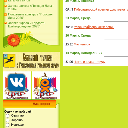
Каталог сайтов
25 Марта, Пятница
Заявка-анкета «Поющая Лира -
2026»
09:49
Губернаторской премии удостоена г
Положение конкурса "Поющая
Лира 2026"
23 Марта, Среда
Заявка "Краса и Гордость
Грайворонщины 2025"
18:03
Успех грайворонских певиц
16 Марта, Среда
15:11
Масленица
14 Марта, Понедельник
11:05
Честь и слава - труду
Наш опрос
Оцените мой сайт
Отлично
Хорошо
Неплохо