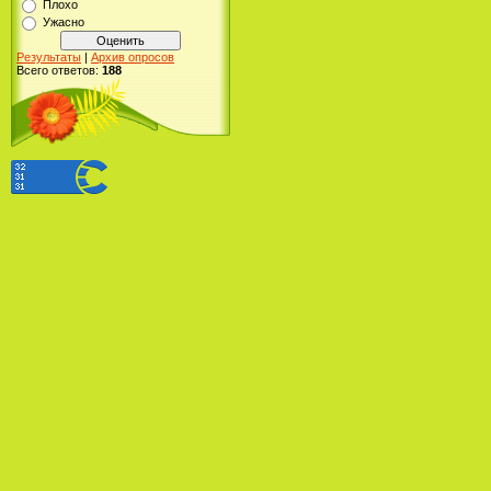
Плохо
Ужасно
Результаты
|
Архив опросов
Всего ответов:
188