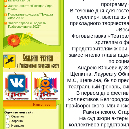
Каталог сайтов
программу 
Заявка-анкета «Поющая Лира -
2026»
В течение дня для гост
Положение конкурса "Поющая
сувенир», выставка-
Лира 2026"
прикладного творчества
Заявка "Краса и Гордость
Грайворонщины 2025"
«Вес
Фотовыставка «Театрал
зрителям о ф
Представителям жюри 
заместителю главы адми
по соци
Андрею Юрьевичу Зо
Щепктна, Лауреату Обл
М,С, Щепкина, было пред
театральный фонарь, си
В первом дне фестив
коллективов Белгородск
Наш опрос
Грайворонского, Ивнянско
Ракитянского, Ста
Оцените мой сайт
Отлично
На суд жюри актеры
Хорошо
коллективов представи
Неплохо