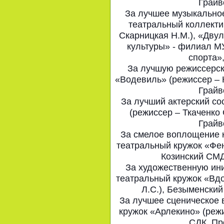
Грайв
За лучшее музыкально
театральный коллекти
Скарницкая Н.М.), «Дву
культуры» - филиал М
спорта»
За лучшую режиссерск
«Водевиль» (режиссер – 
Грайв
За лучший актерский со
(режиссер – Ткаченко
Грайв
За смелое воплощение к
театральный кружок «Фен
Козинский СМД
За художественную ини
театральный кружок «Вдо
Л.С.), Безыменски
За лучшее сценическое 
кружок «Арлекино» (режи
СДК, Пр