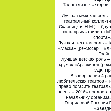
Талантливых актеров 
Лучшая мужская роль –
театральный коллекти
Скарницкая Н.М.), «Дву
культуры» - филиал М
спорта»
Лучшая женская роль – 
«Маска» (режиссер – Бл
Грайв
Лучшая детская роль –
кружок «Арлекино» (режи
СДК, Пр
В завершении 4 ра
любительских театров «Т
право погасить театрал
весны – 2016» предоста
начальнику организа
Гавриловой Евгении 
«Звездн