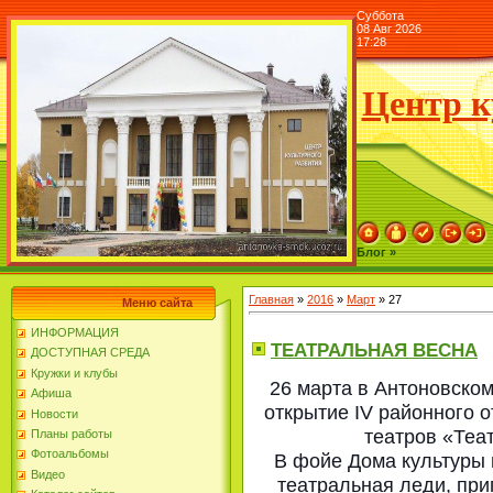
Суббота
08 Авг 2026
17:28
Центр к
Блог »
Главная
»
2016
»
Март
»
27
Меню сайта
ИНФОРМАЦИЯ
ТЕАТРАЛЬНАЯ ВЕСНА
ДОСТУПНАЯ СРЕДА
Кружки и клубы
26 марта в Антоновско
Афиша
открытие IV районного 
Новости
театров «Теа
Планы работы
Фотоальбомы
В фойе Дома культуры 
Видео
театральная леди, при