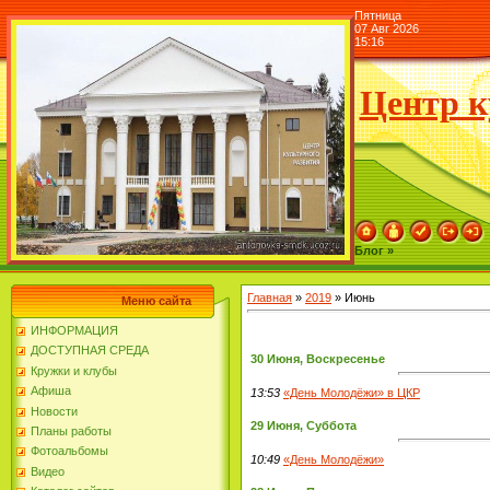
Пятница
07 Авг 2026
15:16
Центр к
Блог »
Главная
»
2019
»
Июнь
Меню сайта
ИНФОРМАЦИЯ
ДОСТУПНАЯ СРЕДА
30 Июня, Воскресенье
Кружки и клубы
Афиша
13:53
«День Молодёжи» в ЦКР
Новости
29 Июня, Суббота
Планы работы
Фотоальбомы
10:49
«День Молодёжи»
Видео