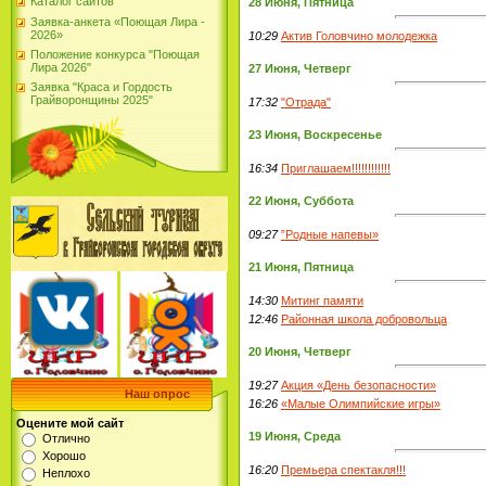
Каталог сайтов
28 Июня, Пятница
Заявка-анкета «Поющая Лира -
2026»
10:29
Актив Головчино молодежка
Положение конкурса "Поющая
Лира 2026"
27 Июня, Четверг
Заявка "Краса и Гордость
Грайворонщины 2025"
17:32
"Отрада"
23 Июня, Воскресенье
16:34
Приглашаем!!!!!!!!!!!!
22 Июня, Суббота
09:27
”Родные напевы»
21 Июня, Пятница
14:30
Митинг памяти
12:46
Районная школа добровольца
20 Июня, Четверг
19:27
Акция «День безопасности»
Наш опрос
16:26
«Малые Олимпийские игры»
Оцените мой сайт
19 Июня, Среда
Отлично
Хорошо
16:20
Премьера спектакля!!!
Неплохо