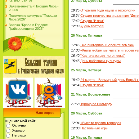
Каталог сайтов
27 Марта, Суббота
Заявка-анкета «Поющая Лира -
2026»
19:25
Открытия Года науки и технологий
Положение конкурса "Поющая
18:24
Студия творчества и развития "Детв
Лира 2026"
17:42
Студия "Изюм"
Заявка "Краса и Гордость
12:39
«День театра»!
Грайворонщины 2025"
26 Марта, Пятница
17:45
Эко-викторина «Берегите землю»
17:38
«Книги любим мы читать и героев у
16:40
"Картина из цветного песка"
15:45
День работника культуры
25 Марта, Четверг
18:49
24 марта – Всемирный день Борьбы 
14:54
Студия "Изюм"
21 Марта, Воскресенье
21:58
Турнир по Бильярду
Наш опрос
20 Марта, Суббота
Оцените мой сайт
12:04
«Вместе против террора»
Отлично
12:00
Настольные игры
Хорошо
Неплохо
19 Марта, Пятница