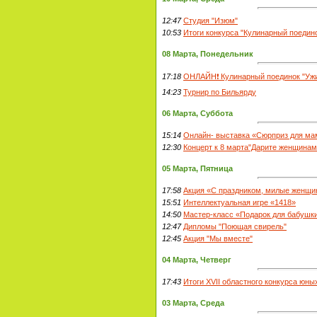
12:47
Студия "Изюм"
10:53
Итоги конкурса "Кулинарный поедино
08 Марта, Понедельник
17:18
ОНЛАЙН❗ Кулинарный поединок "Уж
14:23
Турнир по Бильярду
06 Марта, Суббота
15:14
Онлайн- выставка «Сюрприз для м
12:30
Концерт к 8 марта"Дарите женщинам
05 Марта, Пятница
17:58
Акция «С праздником, милые женщи
15:51
Интеллектуальная игре «1418»
14:50
Мастер-класс «Подарок для бабушк
12:47
Дипломы "Поющая свирель"
12:45
Акция "Мы вместе"
04 Марта, Четверг
17:43
Итоги XVII областного конкурса юн
03 Марта, Среда