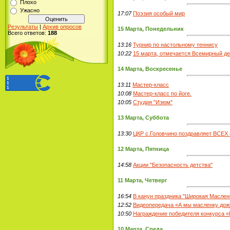
Плохо
Ужасно
17:07
Поэзия особый мир
Результаты
|
Архив опросов
15 Марта, Понедельник
Всего ответов:
188
13:16
Турнир по настольному теннису
10:22
15 марта, отмечается Всемирный де
14 Марта, Воскресенье
13:11
Мастер-класс
10:08
Мастер-класс по йоге.
10:05
Студия "Изюм"
13 Марта, Суббота
13:30
ЦКР с.Головчино поздравляет ВСЕХ 
12 Марта, Пятница
14:58
Акции "Безопасность детства"
11 Марта, Четверг
16:54
В канун праздника "Широкая Маслен
12:52
Видеопередача «А мы масленку дож
10:50
Награждение победителя конкурса «
10 Марта, Среда