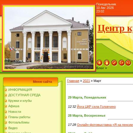
Понедельник
10 Авг 2026
23:02
Центр к
Блог »
Главная
»
2021
»
Март
Меню сайта
ИНФОРМАЦИЯ
ДОСТУПНАЯ СРЕДА
29 Марта, Понедельник
Кружки и клубы
Афиша
12:32
Йога ЦКР села Головчино
Новости
28 Марта, Воскресенье
Планы работы
Фотоальбомы
17:28
Онлайн-фотовыставка «Я на пенсии 
Видео