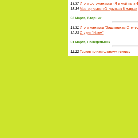
19:37
Итоги фотоконкурса «Я и мой папа»!
15:34
Мастер-класс «Открытка к 8 марта»
02 Марта, Вторник
19:31
Итоги конкурса "Защитникам Отечес
12:23
Студия "Изюм"
01 Марта, Понедельник
12:22
Турнир по настольному теннису