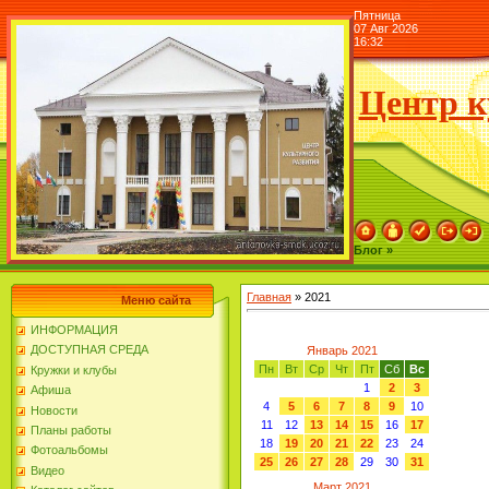
Пятница
07 Авг 2026
16:32
Центр к
Блог »
Главная
»
2021
Меню сайта
ИНФОРМАЦИЯ
ДОСТУПНАЯ СРЕДА
Январь 2021
Пн
Вт
Ср
Чт
Пт
Сб
Вс
Кружки и клубы
1
2
3
Афиша
4
5
6
7
8
9
10
Новости
11
12
13
14
15
16
17
Планы работы
18
19
20
21
22
23
24
Фотоальбомы
25
26
27
28
29
30
31
Видео
Март 2021