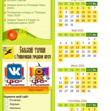
Каталог сайтов
Пн
Вт
Ср
Чт
Пт
Сб
Вс
Заявка-анкета «Поющая Лира -
2026»
1
2
3
4
5
6
7
8
9
10
11
12
13
14
Положение конкурса "Поющая
Лира 2026"
15
16
17
18
19
20
21
Заявка "Краса и Гордость
22
23
24
25
26
27
28
Грайворонщины 2025"
29
30
31
Май 2021
Пн
Вт
Ср
Чт
Пт
Сб
Вс
1
2
3
4
5
6
7
8
9
10
11
12
13
14
15
16
17
18
19
20
21
22
23
24
25
26
27
28
29
30
31
Июль 2021
Пн
Вт
Ср
Чт
Пт
Сб
Вс
1
2
3
4
5
6
7
8
9
10
11
12
13
14
15
16
17
18
19
20
21
22
23
24
25
Наш опрос
26
27
28
29
30
31
Оцените мой сайт
Отлично
Сентябрь 2021
Хорошо
Пн
Вт
Ср
Чт
Пт
Сб
Вс
Неплохо
1
2
3
4
5