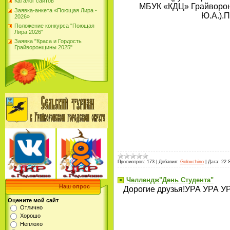
Каталог сайтов
МБУК «КДЦ» Грайворонск
Заявка-анкета «Поющая Лира -
Ю.А.).
2026»
Положение конкурса "Поющая
Лира 2026"
Заявка "Краса и Гордость
Грайворонщины 2025"
Просмотров:
173
|
Добавил:
Golovchino
|
Дата:
22 
Челлендж"День Студента"
Наш опрос
Дорогие друзья!УРА УРА УР
Оцените мой сайт
Отлично
Хорошо
Неплохо