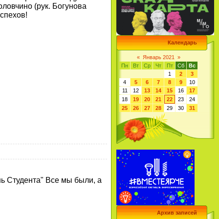
оловчино (рук. Богунова
спехов!
Календарь
«
Январь 2021
»
Пн
Вт
Ср
Чт
Пт
Сб
Вс
1
2
3
4
5
6
7
8
9
10
11
12
13
14
15
16
17
18
19
20
21
22
23
24
25
26
27
28
29
30
31
ь Студента" Все мы были, а
Архив записей