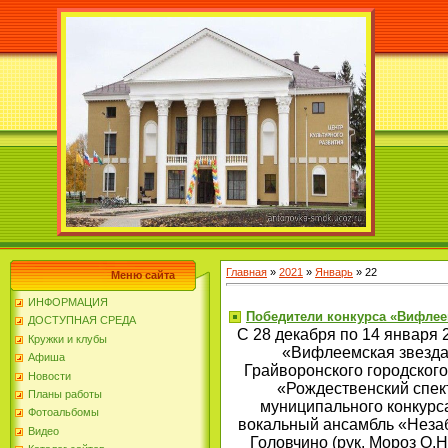
Главная
»
2021
»
Январь
»
22
Меню сайта
ИНФОРМАЦИЯ
Победители конкурса «Вифлее
ДОСТУПНАЯ СРЕДА
С 28 декабря по 14 января
Кружки и клубы
«Вифлеемская звезда
Афиша
Грайворонского городского
Новости
«Рождественский спек
Планы работы
муниципального конкурс
Фотоальбомы
вокальный ансамбль «Незаб
Видео
Головчино (рук. Мороз О.