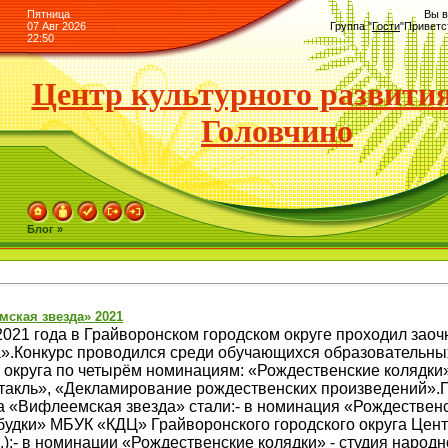
Пятница
Вы в
07 Авг 2026
Группа
"
Гости
"
Приветс
22:50
Центр культурного развития
Головчино
Блог »
мская звезда» 2021
 2021 года в Грайворонском городском округе проходил зао
».Конкурс проводился среди обучающихся образовательных
 округа по четырём номинациям: «Рождественские колядки
такль», «Декламирование рождественских произведений».
а «Вифлеемская звезда» стали:- в номинация «Рождественс
удки» МБУК «КДЦ» Грайворонского городского округа Центр
Н.);- в номинации «Рождественские колядки» - студия народ