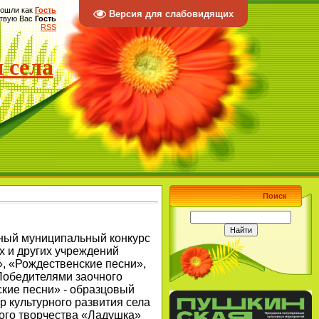
ошли как
Гость
Версия для слабовидящих
твую Вас
Гость
RSS
 села
Поиск
чный муниципальный конкурс
 и других учреждений
», «Рождественские песни»,
Победителями заочного
кие песни» - образцовый
 культурного развития села
ного творчества «Ладушка»