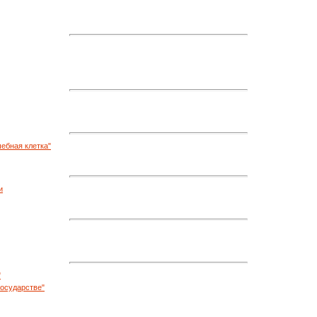
ебная клетка"
и
"
государстве"