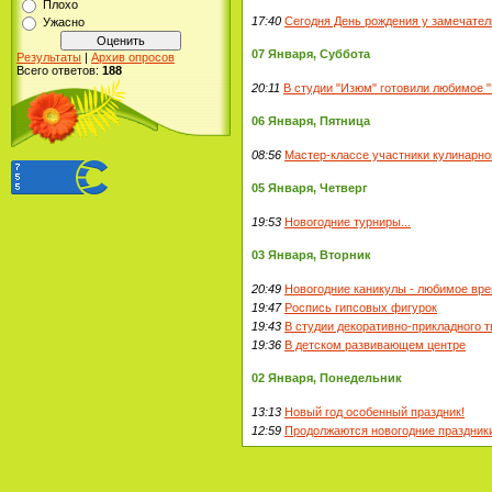
Плохо
17:40
Сегодня День рождения у замечател
Ужасно
07 Января, Суббота
Результаты
|
Архив опросов
Всего ответов:
188
20:11
В студии "Изюм" готовили любимое 
06 Января, Пятница
08:56
Мастер-классе участники кулинарно
05 Января, Четверг
19:53
Новогодние турниры...
03 Января, Вторник
20:49
Новогодние каникулы - любимое вре
19:47
Роспись гипсовых фигурок
19:43
В студии декоративно-прикладного т
19:36
В детском развивающем центре
02 Января, Понедельник
13:13
Новый год особенный праздник!
12:59
Продолжаются новогодние праздник