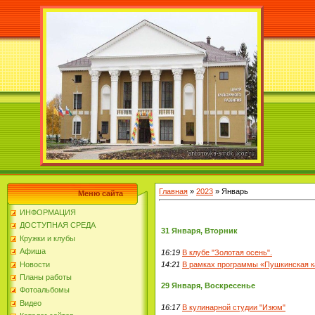
Главная
»
2023
»
Январь
Меню сайта
ИНФОРМАЦИЯ
ДОСТУПНАЯ СРЕДА
31 Января, Вторник
Кружки и клубы
Афиша
16:19
В клубе "Золотая осень".
Новости
14:21
В рамках программы «Пушкинская к
Планы работы
29 Января, Воскресенье
Фотоальбомы
Видео
16:17
В кулинарной студии "Изюм"