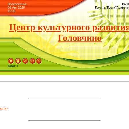
Воскресенье
Вы в
09 Авг 2026
Группа
"
Гости
"
Приветс
11:06
Центр культурного развития
Головчино
Блог »
арта»