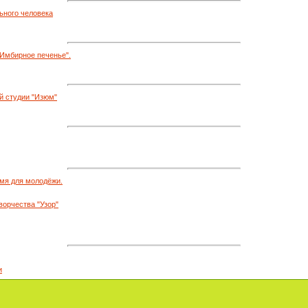
ьного человека
"Имбирное печенье".
й студии "Изюм"
мя для молодёжи.
ворчества "Узор"
и