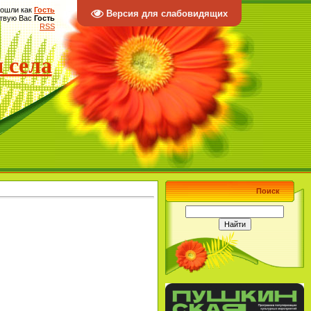
ошли как
Гость
Версия для слабовидящих
твую Вас
Гость
RSS
 села
Поиск