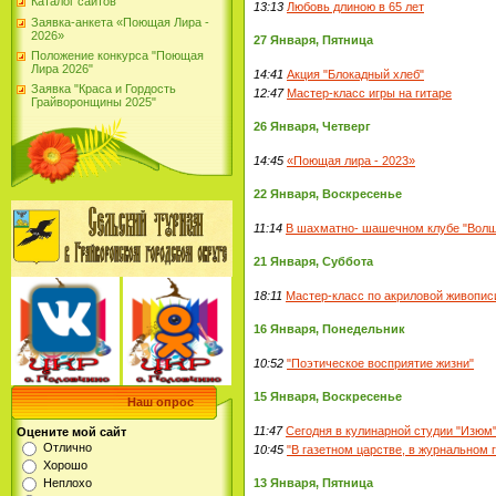
Каталог сайтов
13:13
Любовь длиною в 65 лет
Заявка-анкета «Поющая Лира -
2026»
27 Января, Пятница
Положение конкурса "Поющая
Лира 2026"
14:41
Акция "Блокадный хлеб"
Заявка "Краса и Гордость
12:47
Мастер-класс игры на гитаре
Грайворонщины 2025"
26 Января, Четверг
14:45
«Поющая лира - 2023»
22 Января, Воскресенье
11:14
В шахматно- шашечном клубе "Волш
21 Января, Суббота
18:11
Мастер-класс по акриловой живопис
16 Января, Понедельник
10:52
"Поэтическое восприятие жизни"
15 Января, Воскресенье
Наш опрос
11:47
Сегодня в кулинарной студии "Изюм
Оцените мой сайт
Отлично
10:45
"В газетном царстве, в журнальном 
Хорошо
Неплохо
13 Января, Пятница