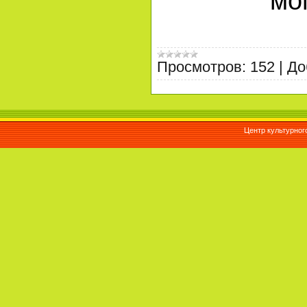
мо
Просмотров:
152
|
До
Центр культурног