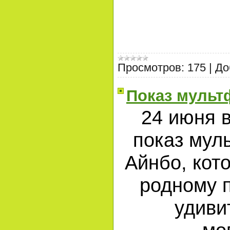
Просмотров:
175
|
До
Показ мульт
24 июня в
показ мул
Айнбо, кот
родному п
удиви