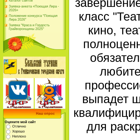
завершение
Каталог сайтов
Заявка-анкета «Поющая Лира -
2026»
класс "Теа
Положение конкурса "Поющая
Лира 2026"
Заявка "Краса и Гордость
кино, те
Грайворонщины 2025"
полноценн
обязател
любите
профессио
выпадет ш
квалифицир
Наш опрос
для раск
Оцените мой сайт
Отлично
Хорошо
Неплохо