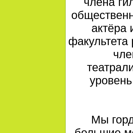
члена ги
общественн
актёра 
факультета 
чле
театрал
уровень
Мы горд
большие мо