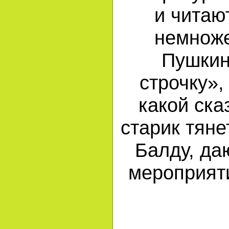
и читаю
немноже
Пушкин
строчку»,
какой ска
старик тяне
Балду, да
мероприяти