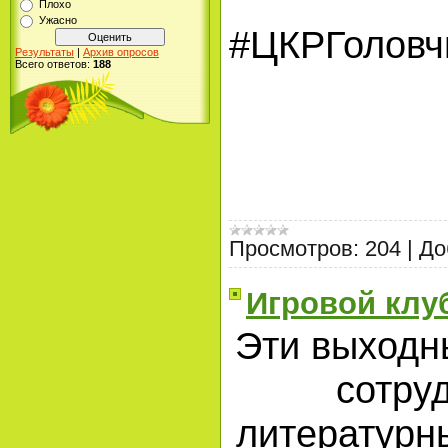
Плохо
Ужасно
#ЦКРГоловч
Результаты
|
Архив опросов
Всего ответов:
188
Просмотров:
204
|
До
Игровой клу
Эти выходн
сотру
литературн