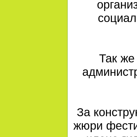
органи
социал
Так же
администр
За констру
жюри фести