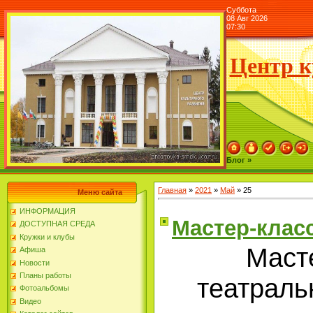
Суббота
08 Авг 2026
07:30
Центр к
Блог »
Главная
»
2021
»
Май
»
25
Меню сайта
ИНФОРМАЦИЯ
Мастер-клас
ДОСТУПНАЯ СРЕДА
Кружки и клубы
Маст
Афиша
Новости
Планы работы
театраль
Фотоальбомы
Видео