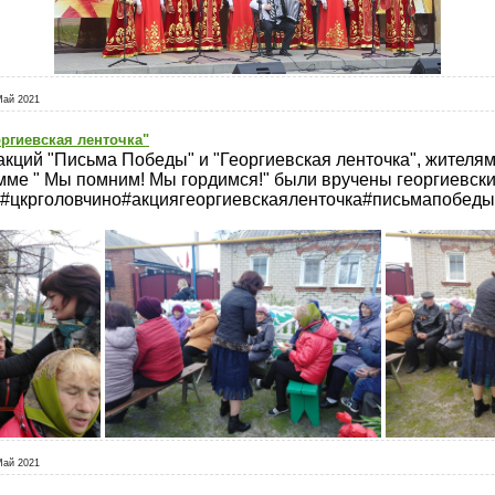
Май 2021
ргиевская ленточка"
акций "Письма Победы" и "Георгиевская ленточка", жителям
ме " Мы помним! Мы гордимся!" были вручены георгиевски
#цкрголовчино#акциягеоргиевскаяленточка#письмапобеды
Май 2021