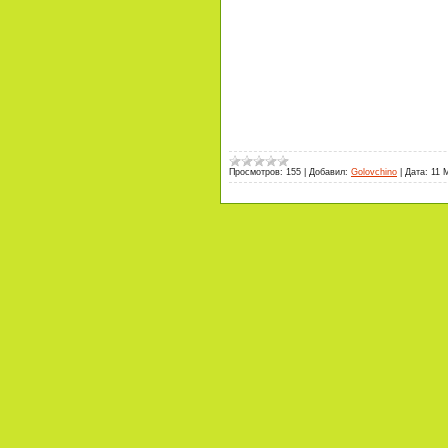
Просмотров:
155
|
Добавил:
Golovchino
|
Дата:
11 