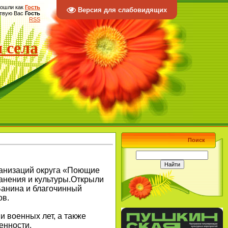
ошли как
Гость
Версия для слабовидящих
твую Вас
Гость
RSS
 села
Поиск
ганизаций округа «Поющие
анения и культуры.Открыли
Ванина и благочинный
ов.
 военных лет, а также
енности.