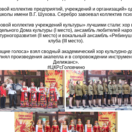
вой коллектив предприятий, учреждений и организаций» о
колы имени В.Г. Шухова. Серебро завоевал коллектив пси
овой коллектив учреждений культуры» лучшими стали: хор 
дельного Дома культуры (I место), ансамбль любителей на
турногоразвития (II место) и вокальный ансамбль «Рябинуш
клуба (III место).
ющие голоса» взял сводный академический хор культурно-до
лнял произведения акапелла и в сопровождении инструмен
Дилижанс».
#ЦКРсГоловчино