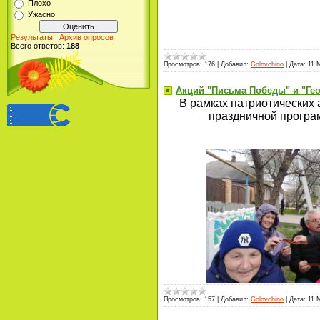
Плохо
Ужасно
Результаты
|
Архив опросов
Всего ответов:
188
Просмотров:
176
|
Добавил:
Golovchino
|
Дата:
11 
Акций "Письма Победы" и "Гео
В рамках патриотических 
праздничной програм
Просмотров:
157
|
Добавил:
Golovchino
|
Дата:
11 