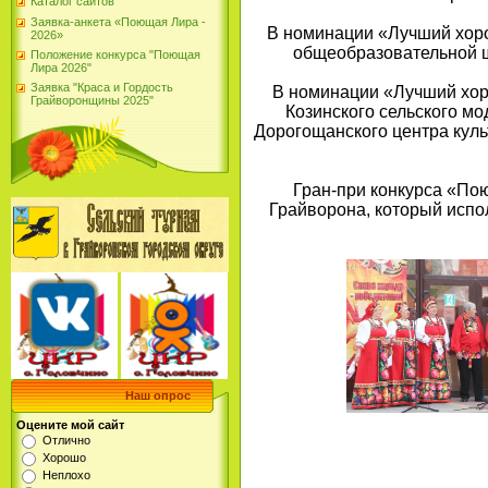
Каталог сайтов
Заявка-анкета «Поющая Лира -
В номинации «Лучший хоро
2026»
общеобразовательной ш
Положение конкурса "Поющая
Лира 2026"
Заявка "Краса и Гордость
В номинации «Лучший хор
Грайворонщины 2025"
Козинского сельского мо
Дорогощанского центра куль
Гран-при конкурса «По
Грайворона, который испо
Наш опрос
Оцените мой сайт
Отлично
Хорошо
Неплохо