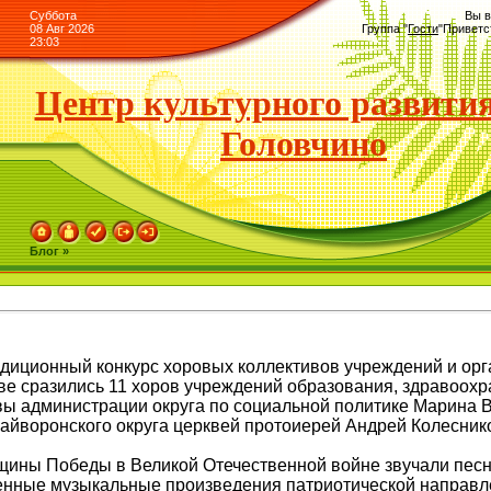
Суббота
Вы в
08 Авг 2026
Группа
"
Гости
"
Приветс
23:03
Центр культурного развития
Головчино
Блог »
диционный конкурс хоровых коллективов учреждений и ор
ве сразились 11 хоров учреждений образования, здравоохр
ы администрации округа по социальной политике Марина 
айворонского округа церквей протоиерей Андрей Колесник
щины Победы в Великой Отечественной войне звучали песни
нные музыкальные произведения патриотической направл