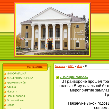
Главная
»
2021
»
Май
»
11
Меню сайта
ИНФОРМАЦИЯ
«Поющие голоса»
ДОСТУПНАЯ СРЕДА
В Грайвороне прошёл тра
Кружки и клубы
голоса»В музыкальной бит
Афиша
мероприятие замглав
Новости
Гр
Планы работы
Фотоальбомы
Накануне 76-ой годов
Видео
совреме