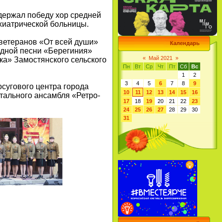
держал победу хор средней
хиатрической больницы.
ветеранов «От всей души»
Календарь
родной песни «Берегиния»
«
Май 2021
»
ка» Замостянского сельского
Пн
Вт
Ср
Чт
Пт
Сб
Вс
1
2
3
4
5
6
7
8
9
сугового центра города
10
11
12
13
14
15
16
тального ансамбля «Ретро-
17
18
19
20
21
22
23
24
25
26
27
28
29
30
31