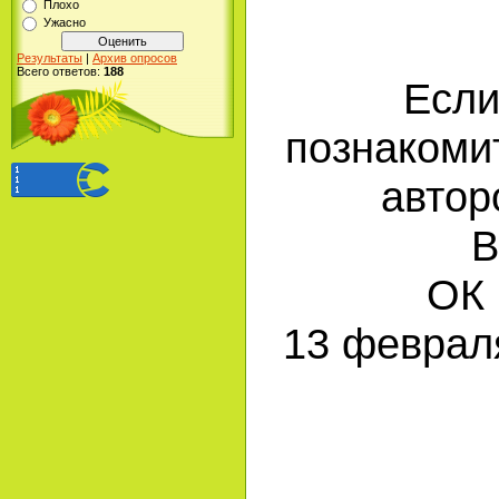
Плохо
Ужасно
Результаты
|
Архив опросов
Всего ответов:
188
Если
познакоми
автор
В
ОК 
13 феврал