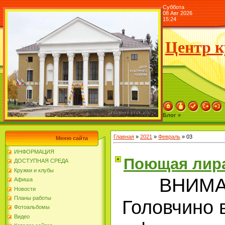
Суббота
08 Авг 2026
15:24
Центр к
Блог »
Главная
»
2021
»
Февраль
»
03
Меню сайта
ИНФОРМАЦИЯ
Поющая лира
ДОСТУПНАЯ СРЕДА
Кружки и клубы
ВНИМАН
Афиша
Новости
Планы работы
Головчино 
Фотоальбомы
Видео