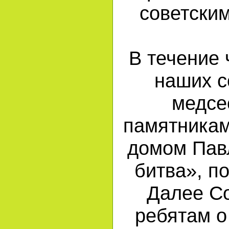
советски
В течение 
наших с
медсе
памятникам
домом Пав
битва», п
Далее Со
ребятам о