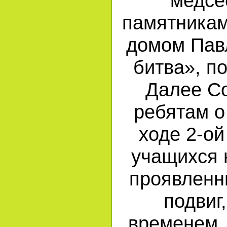
медсе
памятникам
домом Пав
битва», п
Далее Со
ребятам о
ходе 2-о
учащихся 
проявленн
подвиг
временем, 