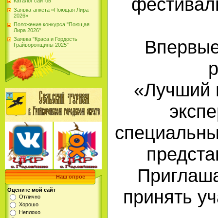
фестивал
Каталог сайтов
Заявка-анкета «Поющая Лира -
2026»
Положение конкурса "Поющая
Лира 2026"
Заявка "Краса и Гордость
Впервые
Грайворонщины 2025"
р
«Лучший 
экспе
специальны
предста
Приглаша
Наш опрос
принять у
Оцените мой сайт
Отлично
Хорошо
Неплохо