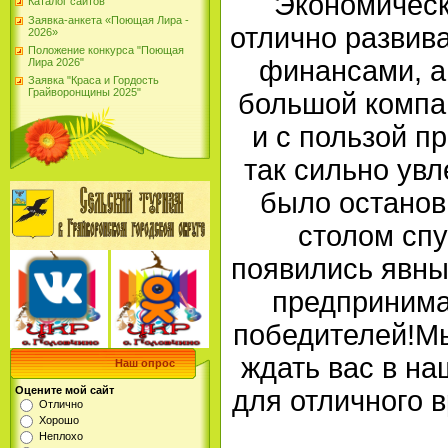
Экономическ
Каталог сайтов
Заявка-анкета «Поющая Лира -
отлично развив
2026»
Положение конкурса "Поющая
финансами, а
Лира 2026"
Заявка "Краса и Гордость
Грайворонщины 2025"
большой компа
и с пользой пр
так сильно увл
было останов
столом спу
появились явны
предпринима
победителей!Мы
ждать вас в на
Наш опрос
Оцените мой сайт
для отличного 
Отлично
Хорошо
Неплохо