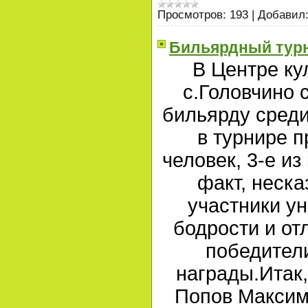
Просмотров:
193
|
Добавил
Бильярдный тур
В Центре ку
с.Головчино 
бильярду среди
в турнире п
человек, 3-е из
факт, неска
участники ун
бодрости и от
победители
награды.Итак,
Попов Максим,