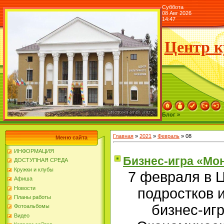
Суббота
08 Авг 2026
14:47
Центр к
Блог »
Главная
»
2021
»
Февраль
»
08
Меню сайта
ИНФОРМАЦИЯ
Бизнес-игра «Мо
ДОСТУПНАЯ СРЕДА
Кружки и клубы
7 февраля в Ц
Афиша
Новости
подростков 
Планы работы
бизнес-иг
Фотоальбомы
Видео