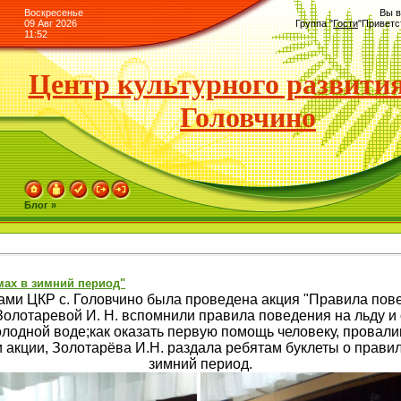
Воскресенье
Вы в
09 Авг 2026
Группа
"
Гости
"
Приветс
11:52
Центр культурного развития
Головчино
Блог »
мах в зимний период"
ками ЦКР с. Головчино была проведена акция "Правила пов
Золотаревой И. Н. вспомнили правила поведения на льду и о
олодной воде;как оказать первую помощь человеку, провали
акции, Золотарёва И.Н. раздала ребятам буклеты о прави
зимний период.