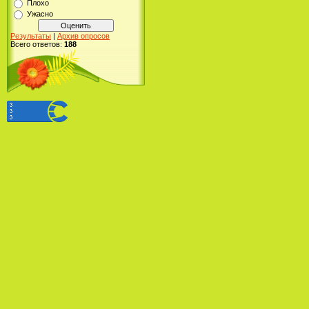
Плохо
Ужасно
Результаты
|
Архив опросов
Всего ответов:
188