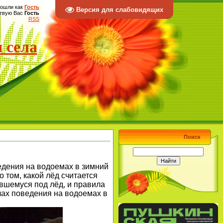
ошли как
Гость
Версия для слабовидящих
твую Вас
Гость
RSS
 села
Поиск
едения на водоемах в зимний
 том, какой лёд считается
вшемуся под лёд, и правила
лах поведения на водоемах в