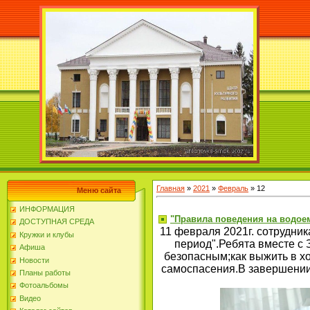
Главная
»
2021
»
Февраль
»
12
Меню сайта
ИНФОРМАЦИЯ
"Правила поведения на водое
ДОСТУПНАЯ СРЕДА
11 февраля 2021г. сотрудни
Кружки и клубы
период".Ребята вместе с 
Афиша
безопасным;как выжить в х
Новости
самоспасения.В завершении 
Планы работы
Фотоальбомы
Видео