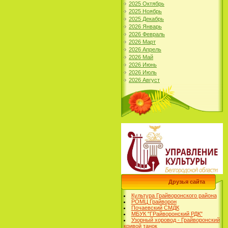
2025 Октябрь
2025 Ноябрь
2025 Декабрь
2026 Январь
2026 Февраль
2026 Март
2026 Апрель
2026 Май
2026 Июнь
2026 Июль
2026 Август
Друзья сайта
Культура Грайворонского района
РОМЦ Грайворон
Почаевский СМДК
МБУК "ГРайворонский РДК"
Узорный хоровод - Грайворонский
кривой танок