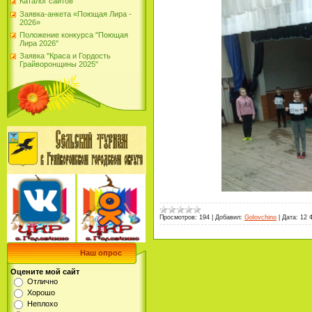
Каталог сайтов
Заявка-анкета «Поющая Лира -
2026»
Положение конкурса "Поющая
Лира 2026"
Заявка "Краса и Гордость
Грайворонщины 2025"
Просмотров:
194
|
Добавил:
Golovchino
|
Дата:
12 
Наш опрос
Оцените мой сайт
Отлично
Хорошо
Неплохо