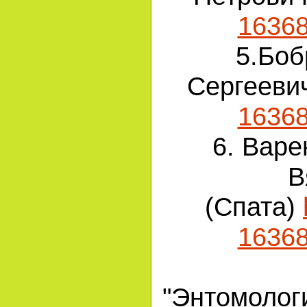
1636
5.Боб
Сергееви
1636
6. Варе
В
(Спата)
1636
"Энтомолог