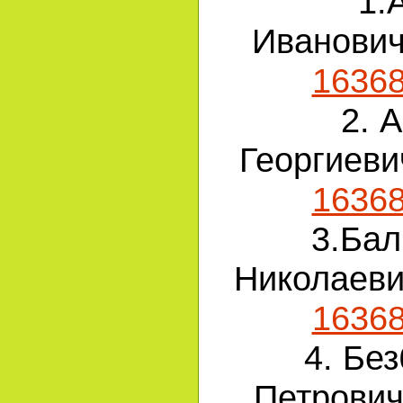
1.
Иванови
1636
2. 
Георгиев
1636
3.Бал
Николаев
1636
4. Бе
Петрови