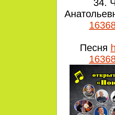
34. 
Анатольев
1636
Песня
h
1636