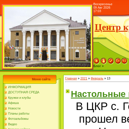
Воскресенье
09 Авг 2026
17:03
Центр к
Блог »
Главная
»
2021
»
Февраль
»
13
Меню сайта
ИНФОРМАЦИЯ
Настольные
ДОСТУПНАЯ СРЕДА
Кружки и клубы
В ЦКР с. 
Афиша
Новости
Планы работы
прошел в
Фотоальбомы
Видео