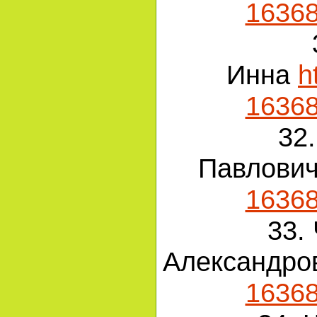
1636
Инна
h
1636
32
Павлови
1636
33.
Александро
1636