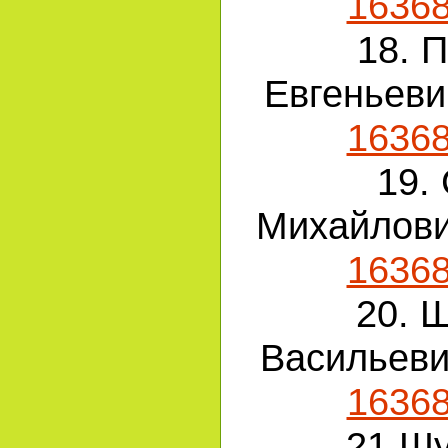
1636
18. 
Евгеньев
1636
19.
Михайлов
1636
20. 
Васильев
1636
21.Ш