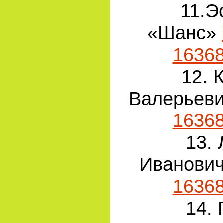
11.Э
«Шанс»
1636
12. 
Валерьев
1636
13.
Иванови
1636
14.