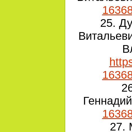
1636
25. Д
Витальеви
В
http
1636
2
Геннади
1636
27.