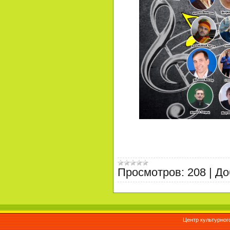
Просмотров:
208
|
До
Центр культурног