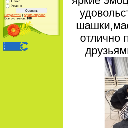
яркие эмоц
Плохо
Ужасно
удовольс
Результаты
|
Архив опросов
Всего ответов:
188
шашки,ма
отлично 
друзьями