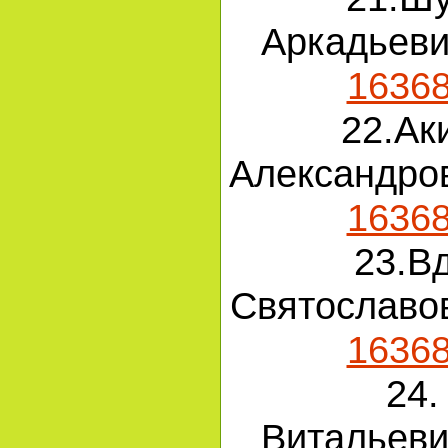
Аркадьев
1636
22.Ак
Александро
1636
23.В
Святославо
1636
24.
Витальев