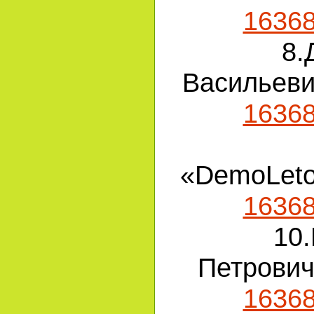
1636
8.
Васильев
1636
«DemoLet
1636
10
Петрови
1636