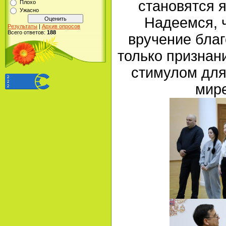
становятся 
Плохо
Ужасно
Надеемся, 
Результаты
|
Архив опросов
Всего ответов:
188
вручение благ
только признани
стимулом для
мире