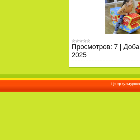
Просмотров:
7
|
Доба
2025
Центр культурног