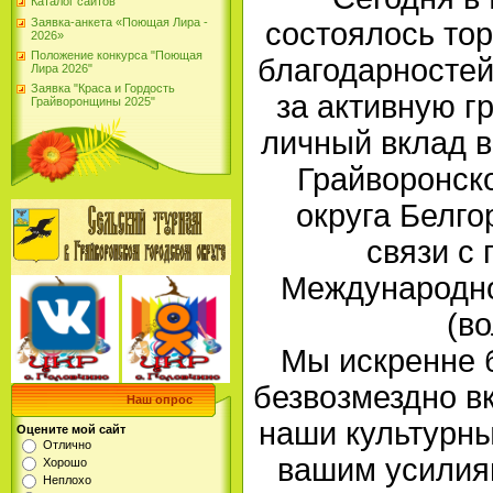
Каталог сайтов
Заявка-анкета «Поющая Лира -
состоялось то
2026»
Положение конкурса "Поющая
благодарностей
Лира 2026"
Заявка "Краса и Гордость
за активную г
Грайворонщины 2025"
личный вклад 
Грайворонск
округа Белго
связи с
Международно
(во
Мы искренне б
безвозмездно в
Наш опрос
наши культурны
Оцените мой сайт
Отлично
вашим усилия
Хорошо
Неплохо