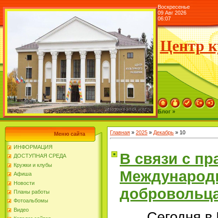
Воскресенье
09 Авг 2026
06:07
Центр к
Блог »
Главная
»
2025
»
Декабрь
»
10
Меню сайта
ИНФОРМАЦИЯ
В связи с п
ДОСТУПНАЯ СРЕДА
Кружки и клубы
Международ
Афиша
Новости
добровольца
Планы работы
Фотоальбомы
Видео
Сегодня в 