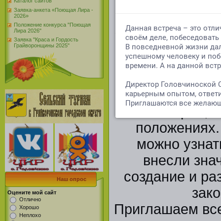
Каталог сайтов
информационна
Заявка-анкета «Поющая Лира -
2026»
Положение конкурса "Поющая
закон нашей жи
Лира 2026"
Заявка "Краса и Гордость
Дню Ко
Грайворонщины 2025"
На выстав
материалы,
Конституции Р
её истории, 
положениях.
можно узнат
внесли зна
создание и раз
Наш опрос
зако
Оцените мой сайт
Отлично
Приглашаем вс
Хорошо
Неплохо