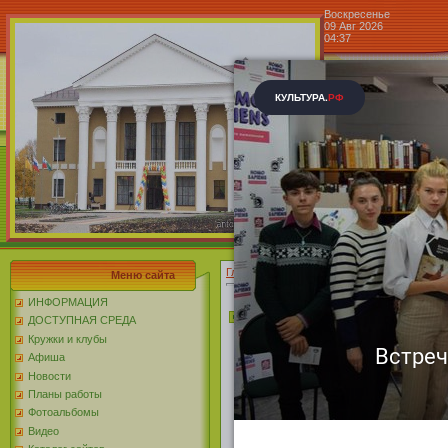
Воскресенье
09 Авг 2026
04:37
Центр к
Блог »
Главная
»
2025
»
Декабрь
»
12
Меню сайта
ИНФОРМАЦИЯ
Выставка «Г
ДОСТУПНАЯ СРЕДА
Кружки и клубы
нашей жизни
Афиша
Новости
Планы работы
В фойе Центра 
Фотоальбомы
Видео
села Головч