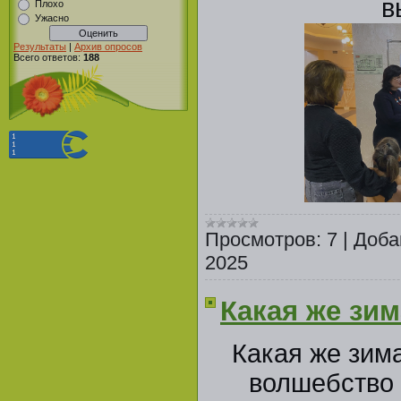
в
Плохо
Ужасно
Результаты
|
Архив опросов
Всего ответов:
188
Просмотров:
7
|
Доба
2025
Какая же зим
Какая же зима
волшебство 