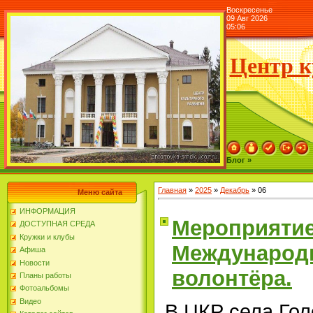
Воскресенье
09 Авг 2026
05:06
Центр к
Блог »
Главная
»
2025
»
Декабрь
»
06
Меню сайта
ИНФОРМАЦИЯ
Мероприяти
ДОСТУПНАЯ СРЕДА
Кружки и клубы
Международ
Афиша
Новости
волонтёра.
Планы работы
Фотоальбомы
Видео
В ЦКР села Гол