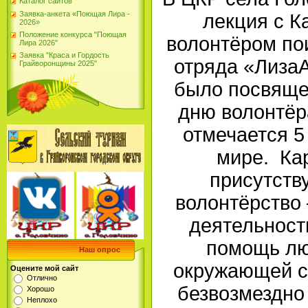
Каталог сайтов
Заявка-анкета «Поющая Лира -
лекция с К
2026»
Положение конкурса "Поющая
волонтёром по
Лира 2026"
Заявка "Краса и Гордость
отряда «Лиза
Грайворонщины 2025"
было посвящ
дню волонтёр
отмечается 5
мире. Ка
присутств
волонтёрство
деятельност
помощь лю
Наш опрос
окружающей с
Оцените мой сайт
Отлично
безвозмездно 
Хорошо
Неплохо