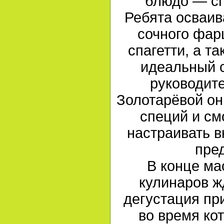
блюдо — сп
Ребята осваив
сочного фар
спагетти, а т
идеальный с
руководит
Золотарёвой он
специй и см
настраивать в
пре
В конце ма
кулинаров ж
дегустация пр
во время ко