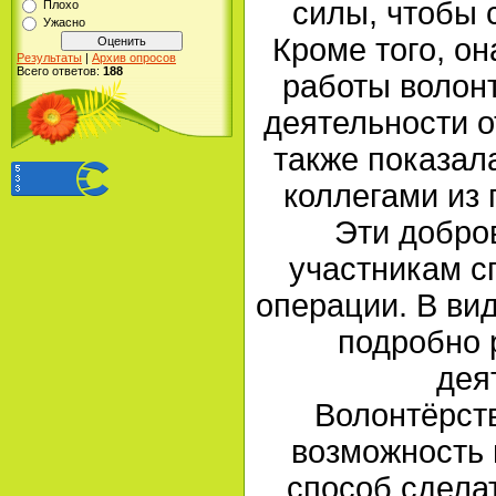
силы, чтобы 
Плохо
Ужасно
Кроме того, о
Результаты
|
Архив опросов
Всего ответов:
188
работы волонт
деятельности о
также показал
коллегами из 
Эти добро
участникам с
операции. В ви
подробно 
дея
Волонтёрств
возможность 
способ сдела